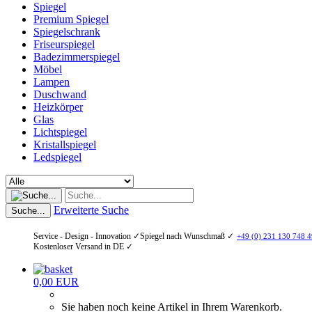
Spiegel
Premium Spiegel
Spiegelschrank
Friseurspiegel
Badezimmerspiegel
Möbel
Lampen
Duschwand
Heizkörper
Glas
Lichtspiegel
Kristallspiegel
Ledspiegel
Erweiterte Suche
Suche...
Service - Design - Innovation ✓
Spiegel nach Wunschmaß ✓
+49 (0) 231 130 748 4
Kostenloser Versand in DE ✓
0,00 EUR
Sie haben noch keine Artikel in Ihrem Warenkorb.