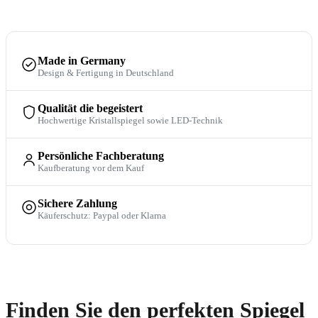
Made in Germany
Design & Fertigung in Deutschland
Qualität die begeistert
Hochwertige Kristallspiegel sowie LED-Technik
Persönliche Fachberatung
Kaufberatung vor dem Kauf
Sichere Zahlung
Käuferschutz: Paypal oder Klarna
Finden Sie den perfekten Spiegel