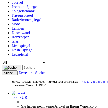
Spiegel
Premium Spiegel
Spiegelschrank
Friseurspiegel
Badezimmerspiegel
Möbel
Lampen
Duschwand
Heizkörper
Glas
Lichtspiegel
Kristallspiegel
Ledspiegel
Erweiterte Suche
Suche...
Service - Design - Innovation ✓
Spiegel nach Wunschmaß ✓
+49 (0) 231 130 748 4
Kostenloser Versand in DE ✓
0,00 EUR
Sie haben noch keine Artikel in Ihrem Warenkorb.