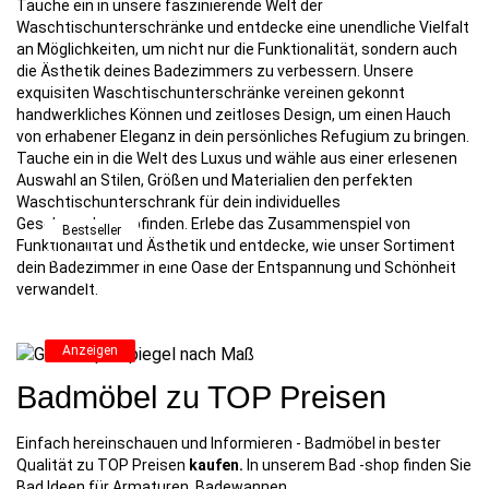
Tauche ein in unsere faszinierende Welt der
Waschtischunterschränke und entdecke eine unendliche Vielfalt
an Möglichkeiten, um nicht nur die Funktionalität, sondern auch
die Ästhetik deines Badezimmers zu verbessern. Unsere
exquisiten Waschtischunterschränke vereinen gekonnt
handwerkliches Können und zeitloses Design, um einen Hauch
von erhabener Eleganz in dein persönliches Refugium zu bringen.
Tauche ein in die Welt des Luxus und wähle aus einer erlesenen
Auswahl an Stilen, Größen und Materialien den perfekten
Waschtischunterschrank für dein individuelles
Geschmacksempfinden. Erlebe das Zusammenspiel von
Bestseller
Funktionalität und Ästhetik und entdecke, wie unser Sortiment
Ganzkörperspiegel
dein Badezimmer in eine Oase der Entspannung und Schönheit
nach Maß
verwandelt.
49,99
€
Anzeigen
Badmöbel zu TOP Preisen
Einfach hereinschauen und Informieren - Badmöbel in bester
Qualität zu TOP Preisen
kaufen.
In unserem Bad -shop finden Sie
Bad Ideen für Armaturen, Badewannen,