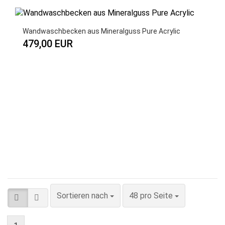
Wandwaschbecken aus Mineralguss Pure Acrylic
479,00 EUR
Sortieren nach
pro Seite
Sortieren nach
48 pro Seite