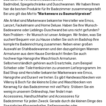
Badmöbel, Spiegelschränke und Duschwannen. Wir haben Ihnen
hier die besten Produkte für Ihr Badezimmer zusammengestellt.
Bei uns gilt das Motto
"Markenware zu Baumarktpreisen"
.
Alle Artikel sind Markenware bekannter Hersteller wie Emco,
Lanzet, Fackelmann und Home Deluxe. Haben Sie Ihre Wunsch-
Badewanne
oder Lieblings-
Duschwand
bei uns nicht gefunden?
Kein Problem – Ihr Wunsch ist unser Anliegen. Wir finden, was Sie
suchen! Bequem von zu Hause stellen Sie sich im Badshop Ihre
komplette Badeinrichtung zusammen. Neben einer großen
Auswahl an Stahlbadewannen und den dazugehörigen Wannen
Armaturen aus dem Hause Dornbracht finden Sie auch
hochwertige Hansgrohe Waschtisch Armaturen.
Selbstverständlich gehören auch Ersatzteile, zum Beispiel
Schieber oder Toilettenbürsten zu unserem Lieferprogramm. Im
Bad Shop sind Hersteller bekannter Markenware wie Emco,
Hansgrohe und Duravit vertreten. Es gibt Handwaschbecken von
Villeroy & Boch für die kleinste Ecke und Waschbecken von
Keramag für das Badezimmer mit viel Platz. Stöbern Sie ein
wenig in unserem Onlineshop, hier findet man
Accessoires, Handtuchhalter und Accessoires für
Badezimmer für jeden Zweck. Gerade durch die kleinen Dinge des
Spezialisten Klopapierhalter, Seifenspender oder