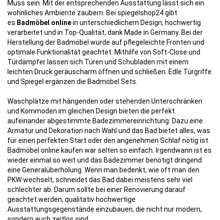
Muss sein. Mit der entsprechenden Ausstattung lässt sich ein
wohnliches Ambiente zaubern. Bei spiegelshop24 gibt
es
Badmöbel online
in unterschiedlichem Design, hochwertig
verarbeitet und in Top-Qualität, dank Made in Germany. Bei der
Herstellung der Badmöbel wurde auf pflegeleichte Fronten und
optimale Funktionalität geachtet. Mithilfe von Soft-Close und
Türdämpfer lassen sich Türen und Schubladen mit einem
leichten Druck geräuscharm öffnen und schließen. Edle Türgriffe
und Spiegel ergänzen die Badmöbel Sets.
Waschplätze mit hängenden oder stehenden Unterschränken
und Kommoden im gleichen Design bieten die perfekt
aufeinander abgestimmte Badezimmereinrichtung. Dazu eine
Armatur und Dekoration nach Wahl und das Bad bietet alles, was
für einen perfekten Start oder den angenehmen Schlaf nötig ist.
Badmöbel online kaufen war selten so einfach. Irgendwann ist es
wieder einmal so weit und das Badezimmer benötigt dringend
eine Generalüberholung. Wenn man bedenkt, wie oft man den
PKW wechselt, schneidet das Bad dabei meistens sehr viel
schlechter ab. Darum sollte bei einer Renovierung darauf
geachtet werden, qualitativ hochwertige
Ausstattungsgegenstände einzubauen, die nicht nur modern,
sondern auch zeitlos sind.