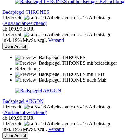
Badspiegel THRONES
Lieferzeit:
ca.5 - 16 Arbeitstage
(Ausland abweichend)
ab 109,99 EUR
Lieferzeit:
ca.5 - 16 Arbeitstage
inkl. 19% MwSt. zzgl.
Versand
Zum Artikel
Badspiegel ARGON
Lieferzeit:
ca.5 - 16 Arbeitstage
(Ausland abweichend)
ab 109,90 EUR
Lieferzeit:
ca.5 - 16 Arbeitstage
inkl. 19% MwSt. zzgl.
Versand
Zum Artikel