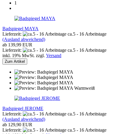
1
Badspiegel MAYA
Lieferzeit:
ca.5 - 16 Arbeitstage
(Ausland abweichend)
ab 139,99 EUR
Lieferzeit:
ca.5 - 16 Arbeitstage
inkl. 19% MwSt. zzgl.
Versand
Zum Artikel
Badspiegel JEROME
Lieferzeit:
ca.5 - 16 Arbeitstage
(Ausland abweichend)
ab 129,90 EUR
Lieferzeit:
ca.5 - 16 Arbeitstage