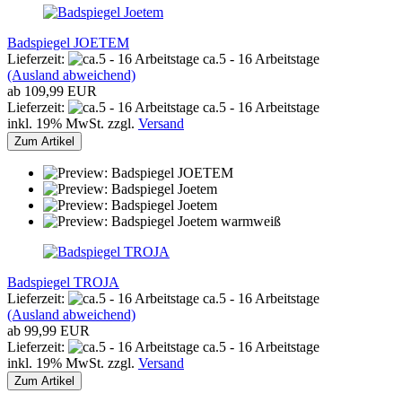
Badspiegel JOETEM
Lieferzeit:
ca.5 - 16 Arbeitstage
(Ausland abweichend)
ab 109,99 EUR
Lieferzeit:
ca.5 - 16 Arbeitstage
inkl. 19% MwSt. zzgl.
Versand
Zum Artikel
Badspiegel TROJA
Lieferzeit:
ca.5 - 16 Arbeitstage
(Ausland abweichend)
ab 99,99 EUR
Lieferzeit:
ca.5 - 16 Arbeitstage
inkl. 19% MwSt. zzgl.
Versand
Zum Artikel