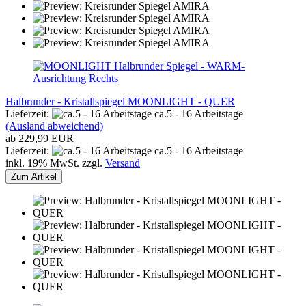
Halbrunder - Kristallspiegel MOONLIGHT - QUER
Lieferzeit:
ca.5 - 16 Arbeitstage
(Ausland abweichend)
ab 229,99 EUR
Lieferzeit:
ca.5 - 16 Arbeitstage
inkl. 19% MwSt. zzgl.
Versand
Zum Artikel