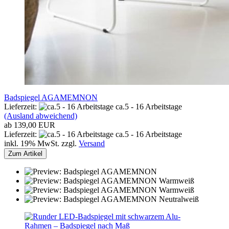
Badspiegel AGAMEMNON
Lieferzeit:
ca.5 - 16 Arbeitstage
(Ausland abweichend)
ab 139,00 EUR
Lieferzeit:
ca.5 - 16 Arbeitstage
inkl. 19% MwSt. zzgl.
Versand
Zum Artikel