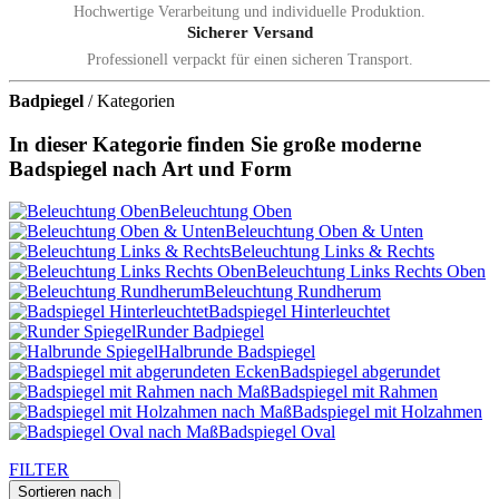
Hochwertige Verarbeitung und individuelle Produktion.
Sicherer Versand
Professionell verpackt für einen sicheren Transport.
Badpiegel
/ Kategorien
In dieser Kategorie finden Sie große moderne
Badspiegel nach Art und Form
Beleuchtung Oben
Beleuchtung Oben & Unten
Beleuchtung Links & Rechts
Beleuchtung Links Rechts Oben
Beleuchtung Rundherum
Badspiegel Hinterleuchtet
Runder Badpiegel
Halbrunde Badspiegel
Badspiegel abgerundet
Badspiegel mit Rahmen
Badspiegel mit Holzahmen
Badspiegel Oval
FILTER
Sortieren nach