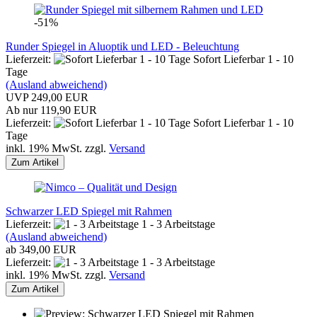
-51%
Runder Spiegel in Aluoptik und LED - Beleuchtung
Lieferzeit:
Sofort Lieferbar 1 - 10
Tage
(Ausland abweichend)
UVP 249,00 EUR
Ab nur 119,90 EUR
Lieferzeit:
Sofort Lieferbar 1 - 10
Tage
inkl. 19% MwSt. zzgl.
Versand
Zum Artikel
Schwarzer LED Spiegel mit Rahmen
Lieferzeit:
1 - 3 Arbeitstage
(Ausland abweichend)
ab 349,00 EUR
Lieferzeit:
1 - 3 Arbeitstage
inkl. 19% MwSt. zzgl.
Versand
Zum Artikel