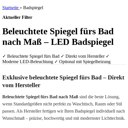
Startseite
»
Badspiegel
Aktueller Filter
Beleuchtete Spiegel fürs Bad
nach Maß – LED Badspiegel
✓ Beleuchtete Spiegel fürs Bad
✓ Direkt vom Hersteller
✓
Moderne LED-Beleuchtung
✓ Optional mit Spiegelheizung
Exklusive beleuchtete Spiegel fürs Bad – Direkt
vom Hersteller
Beleuchtete Spiegel fürs Bad nach Maß
sind die beste Lösung,
wenn Standardgrößen nicht perfekt zu Waschtisch, Raum oder Stil
passen. Als Hersteller fertigen wir Ihren Badspiegel individuell nach
Wunschmaß – präzise, hochwertig und mit modernster Lichttechnik.