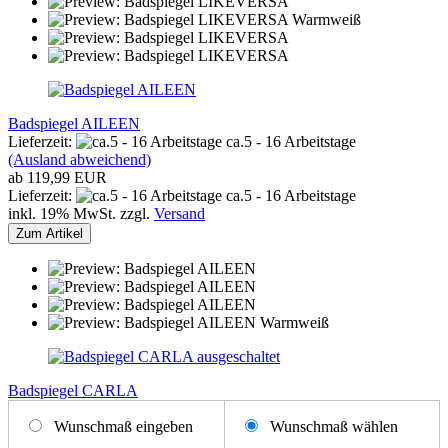
Badspiegel AILEEN
Lieferzeit:
ca.5 - 16 Arbeitstage
(Ausland abweichend)
ab 119,99 EUR
Lieferzeit:
ca.5 - 16 Arbeitstage
inkl. 19% MwSt. zzgl.
Versand
Zum Artikel
Badspiegel CARLA
Wunschmaß eingeben
Wunschmaß wählen