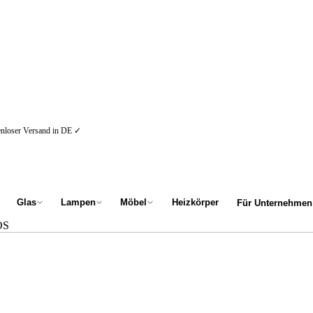
nloser Versand in DE ✓
Glas
Lampen
Möbel
Heizkörper
Für Unternehmen
OS