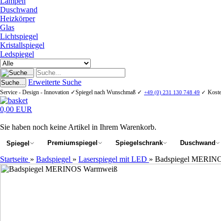
Lampen
Duschwand
Heizkörper
Glas
Lichtspiegel
Kristallspiegel
Ledspiegel
Erweiterte Suche
Suche...
Service - Design - Innovation ✓
Spiegel nach Wunschmaß ✓
Koste
+49 (0) 231 130 748 49
✓
0,00 EUR
Sie haben noch keine Artikel in Ihrem Warenkorb.
Premiumspiegel
Spiegelschrank
Duschwand
Spiegel
Startseite
»
Badspiegel
»
Laserspiegel mit LED
»
Badspiegel MERIN