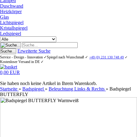
Lampen
Duschwand
Heizkörper
Glas
Lichtspiegel
Kristallspiegel
Ledspiegel
Erweiterte Suche
Suche...
Service - Design - Innovation ✓
Spiegel nach Wunschmaß ✓
+49 (0) 231 130 748 49
✓
Kostenloser Versand in DE ✓
0,00 EUR
Sie haben noch keine Artikel in Ihrem Warenkorb.
Startseite
»
Badspiegel
»
Beleuchtung Links & Rechts
»
Badspiegel
BUTTERFLY