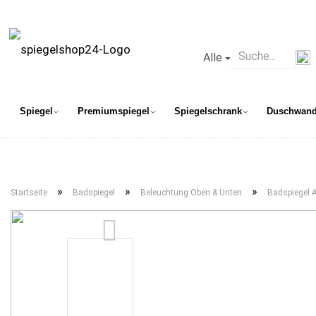
Alle
Spiegel
Premiumspiegel
Spiegelschrank
Duschwan
»
»
»
Startseite
Badspiegel
Beleuchtung Oben & Unten
Badspiegel