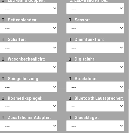
LED-Band doppelt:
2. LED-Band Farbe::
Seitenblenden:
Sensor:
Schalter:
Dimmfunktion:
Waschbeckenlicht:
Digitaluhr:
Spiegelheizung:
Steckdose:
Kosmetikspiegel:
Bluetooth Lautsprecher:
Zusätzlicher Adapter:
Glasablage :