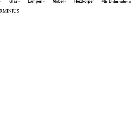
Glas
Lampen
Möbel
Heizkörper
Für Unternehme
 ARMINIUS