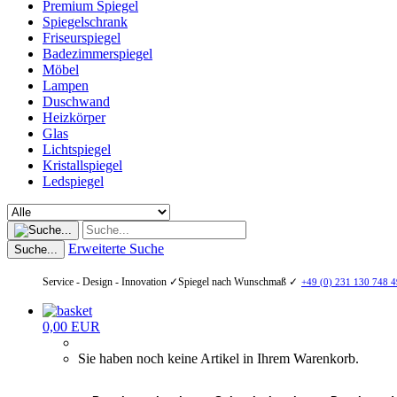
Premium Spiegel
Spiegelschrank
Friseurspiegel
Badezimmerspiegel
Möbel
Lampen
Duschwand
Heizkörper
Glas
Lichtspiegel
Kristallspiegel
Ledspiegel
Erweiterte Suche
Suche...
Service - Design - Innovation ✓
Spiegel nach Wunschmaß ✓
+49 (0) 231 130 748 4
0,00 EUR
Sie haben noch keine Artikel in Ihrem Warenkorb.