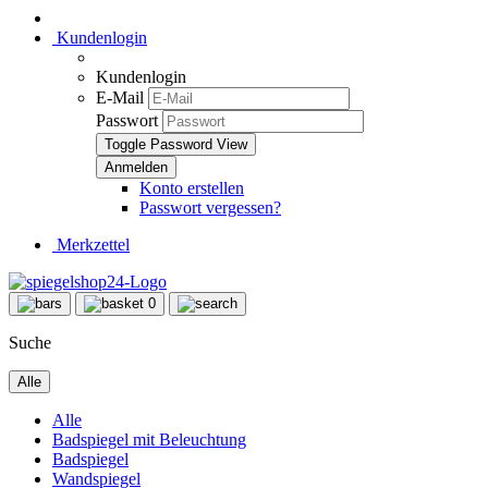
Kundenlogin
Kundenlogin
E-Mail
Passwort
Toggle Password View
Konto erstellen
Passwort vergessen?
Merkzettel
0
Suche
Alle
Alle
Badspiegel mit Beleuchtung
Badspiegel
Wandspiegel