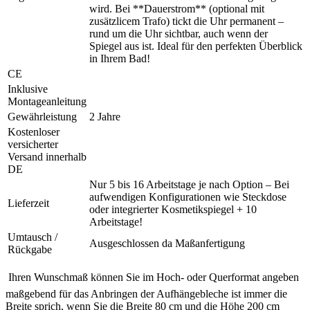
wird. Bei **Dauerstrom** (optional mit
zusätzlicem Trafo) tickt die Uhr permanent –
rund um die Uhr sichtbar, auch wenn der
Spiegel aus ist. Ideal für den perfekten Überblick
in Ihrem Bad!
CE
Inklusive
Montageanleitung
Gewährleistung
2 Jahre
Kostenloser
versicherter
Versand innerhalb
DE
Nur 5 bis 16 Arbeitstage je nach Option – Bei
aufwendigen Konfigurationen wie Steckdose
Lieferzeit
oder integrierter Kosmetikspiegel + 10
Arbeitstage!
Umtausch /
Ausgeschlossen da Maßanfertigung
Rückgabe
Ihren Wunschmaß können Sie im Hoch- oder Querformat angeben 
maßgebend für das Anbringen der Aufhängebleche ist immer die
Breite sprich, wenn Sie die Breite 80 cm und die Höhe 200 cm