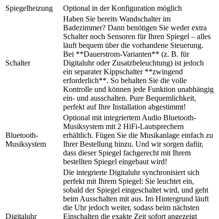
Spiegelheizung
Optional in der Konfiguration möglich
Haben Sie bereits Wandschalter im
Badezimmer? Dann benötigen Sie weder extra
Schalter noch Sensoren für Ihren Spiegel – alles
läuft bequem über die vorhandene Steuerung.
Bei **Dauerstrom-Varianten** (z. B. für
Schalter
Digitaluhr oder Zusatzbeleuchtung) ist jedoch
ein separater Kippschalter **zwingend
erforderlich**. So behalten Sie die volle
Kontrolle und können jede Funktion unabhängig
ein- und ausschalten. Pure Bequemlichkeit,
perfekt auf Ihre Installation abgestimmt!
Optional mit integriertem Audio Bluetooth-
Musiksystem mit 2 HiFi-Lautsprechern
Bluetooth-
erhältlich. Fügen Sie die Musikanlage einfach zu
Musiksystem
Ihrer Bestellung hinzu. Und wir sorgen dafür,
dass dieser Spiegel fachgerecht mit Ihrem
bestellten Spiegel eingebaut wird!
Die integrierte Digitaluhr synchronisiert sich
perfekt mit Ihrem Spiegel: Sie leuchtet ein,
sobald der Spiegel eingeschaltet wird, und geht
beim Ausschalten mit aus. Im Hintergrund läuft
die Uhr jedoch weiter, sodass beim nächsten
Digitaluhr
Einschalten die exakte Zeit sofort angezeigt