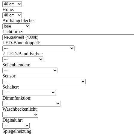
Höhe:
Aufhängebleche:
Lichtfarbe:
LED-Band doppelt:
2. LED-Band Farbe::
Seitenblenden:
Sensor:
Schalter:
Dimmfunktion:
Waschbeckenlicht:
Digitaluhr:
Spiegelheizung: