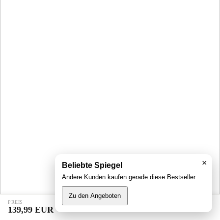
×
Beliebte Spiegel
Andere Kunden kaufen gerade diese Bestseller.
Zu den Angeboten
PREIS
139,99 EUR