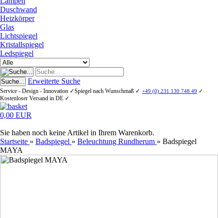
Lampen
Duschwand
Heizkörper
Glas
Lichtspiegel
Kristallspiegel
Ledspiegel
Erweiterte Suche
Suche...
Service - Design - Innovation ✓
Spiegel nach Wunschmaß ✓
+49 (0) 231 130 748 49
✓
Kostenloser Versand in DE ✓
0,00 EUR
Sie haben noch keine Artikel in Ihrem Warenkorb.
Startseite
»
Badspiegel
»
Beleuchtung Rundherum
»
Badspiegel
MAYA