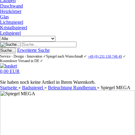
Lampen
Duschwand
Heizkörper
Glas
Lichtspiegel
Kristallspiegel
Ledspiegel
Erweiterte Suche
Suche...
Service - Design - Innovation ✓
Spiegel nach Wunschmaß ✓
+49 (0) 231 130 748 49
✓
Kostenloser Versand in DE ✓
0,00 EUR
Sie haben noch keine Artikel in Ihrem Warenkorb.
Startseite
»
Badspiegel
»
Beleuchtung Rundherum
»
Spiegel MEGA