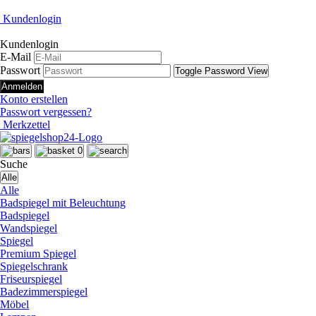
Kundenlogin
Kundenlogin
E-Mail
Passwort
Toggle Password View
Konto erstellen
Passwort vergessen?
Merkzettel
0
Suche
Alle
Alle
Badspiegel mit Beleuchtung
Badspiegel
Wandspiegel
Spiegel
Premium Spiegel
Spiegelschrank
Friseurspiegel
Badezimmerspiegel
Möbel