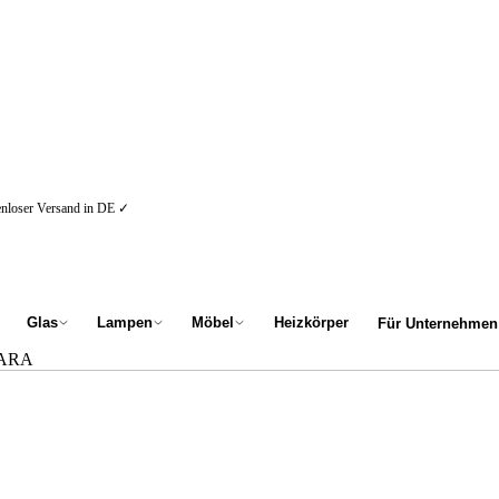
nloser Versand in DE ✓
Glas
Lampen
Möbel
Heizkörper
Für Unternehmen
MARA