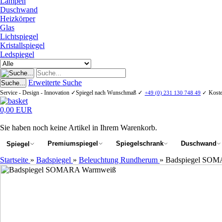
Lampen
Duschwand
Heizkörper
Glas
Lichtspiegel
Kristallspiegel
Ledspiegel
Erweiterte Suche
Suche...
Service - Design - Innovation ✓
Spiegel nach Wunschmaß ✓
Koste
+49 (0) 231 130 748 49
✓
0,00 EUR
Sie haben noch keine Artikel in Ihrem Warenkorb.
Premiumspiegel
Spiegelschrank
Duschwand
Spiegel
Startseite
»
Badspiegel
»
Beleuchtung Rundherum
»
Badspiegel SO