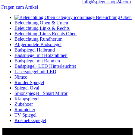
info@spiegelshop24.com
Fragen zum Artikel
Beleuchtung Oben
Beleuchtung Oben & Unten
Beleuchtung Links & Rechts
Beleuchtung Links Rechts Oben
Beleuchtung Rundherum
Abgerundete Badspiegel
Badspiegel Halbrund
Badspiegel mit Holzrahmen
Badspiegel mit Rahmen
Badspiegel- LED Hinterleuchtet
Laserspiegel mit LED
Nimco
Runder Spiegel
Spiegel Oval
Spionspiegel - Smart Mirror
Klappspiegel
Zubehoer
Raumteiler
TV Spiegel
Kosmetikspiegel