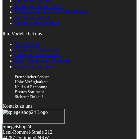
Spiegel Beleuchtet
Badspiegel-Trends 2026
Designspiegel mit LED Beleuchtung
Spiegel nach Maß
Spiegel richtig reinigen
Ihre Vorteile bei uns
Wir über uns
Fragen und Antworten
Glasgewicht Berechnen
B2B - Direkt vom Hersteller
Produktinformation
Freundlicher Service
Hohe Verfügbarkeit
Kauf auf Rechnung
Breites Sortiment
Sicherer Einkauf
Kontakt zu uns
Spiegelshop24
Leni-Rommel-Straße 212
44287 Dortmund
NRW