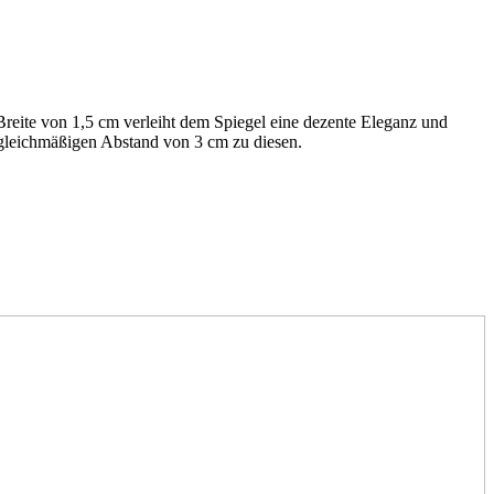
 Breite von 1,5 cm verleiht dem Spiegel eine dezente Eleganz und
m gleichmäßigen Abstand von 3 cm zu diesen.