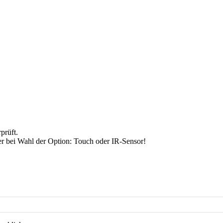
prüft.
r bei Wahl der Option: Touch oder IR-Sensor!