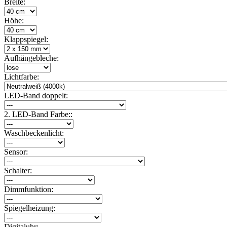
Breite:
Höhe:
Klappspiegel:
Aufhängebleche:
Lichtfarbe:
LED-Band doppelt:
2. LED-Band Farbe::
Waschbeckenlicht:
Sensor:
Schalter:
Dimmfunktion:
Spiegelheizung:
Digitaluhr: