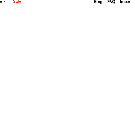
Sale
Blog
FAQ
Ideen
n