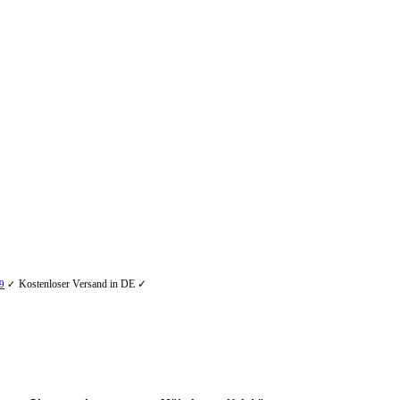
Kostenloser Versand in DE ✓
9
✓