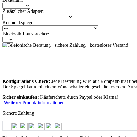
Zusätzlicher Adapter:
Kosmetikspiegel:
Bluetooth Lautsprecher:
Konfigurations-Check:
Jede Bestellung wird auf Kompatibilität über
Der Spiegel kann mit einem Wandschalter eingeschaltet werden. Auße
Sicher einkaufen:
Käuferschutz durch Paypal oder Klarna!
Weitere:
Produktinformationen
Sichere Zahlung: