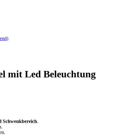
end)
el mit Led Beleuchtung
.
d Schwenkbereich
.
n.
en.