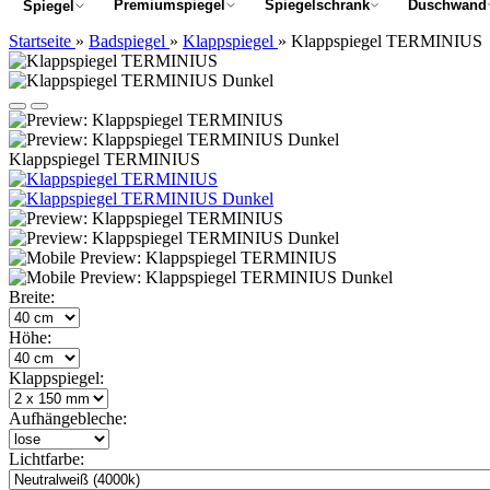
Premiumspiegel
Spiegelschrank
Duschwand
Spiegel
Startseite
»
Badspiegel
»
Klappspiegel
»
Klappspiegel TERMINIUS
Klappspiegel TERMINIUS
Breite:
Höhe:
Klappspiegel:
Aufhängebleche:
Lichtfarbe: