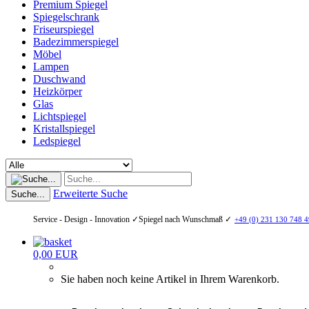
Premium Spiegel
Spiegelschrank
Friseurspiegel
Badezimmerspiegel
Möbel
Lampen
Duschwand
Heizkörper
Glas
Lichtspiegel
Kristallspiegel
Ledspiegel
Erweiterte Suche
Suche...
Service - Design - Innovation ✓
Spiegel nach Wunschmaß ✓
+49 (0) 231 130 748 4
0,00 EUR
Sie haben noch keine Artikel in Ihrem Warenkorb.