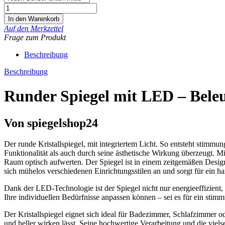
Auf den Merkzettel
Frage zum Produkt
Beschreibung
Beschreibung
Runder Spiegel mit LED – Bele
Von spiegelshop24
Der runde Kristallspiegel, mit integriertem Licht. So entsteht stimmun
Funktionalität als auch durch seine ästhetische Wirkung überzeugt. M
Raum optisch aufwerten. Der Spiegel ist in einem zeitgemäßen Desig
sich mühelos verschiedenen Einrichtungsstilen an und sorgt für ein 
Dank der LED-Technologie ist der Spiegel nicht nur energieeffizient,
Ihre individuellen Bedürfnisse anpassen können – sei es für ein sti
Der Kristallspiegel eignet sich ideal für Badezimmer, Schlafzimmer od
und heller wirken lässt. Seine hochwertige Verarbeitung und die vi