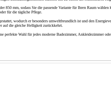
er 850 mm, sodass Sie die passende Variante für Ihren Raum wählen 
er für die tägliche Pflege.
gestattet, wodurch er besonders umweltfreundlich ist und den Energiever
 auf die gleiche Helligkeit zurückkehrt.
st eine perfekte Wahl für jedes moderne Badezimmer, Ankleidezimmer od