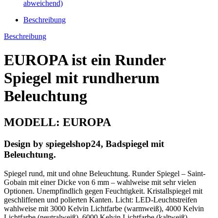
abweichend)
Beschreibung
Beschreibung
EUROPA ist ein Runder
Spiegel mit rundherum
Beleuchtung
MODELL: EUROPA
Design by spiegelshop24, Badspiegel mit
Beleuchtung.
Spiegel rund, mit und ohne Beleuchtung. Runder Spiegel – Saint-
Gobain mit einer Dicke von 6 mm – wahlweise mit sehr vielen
Optionen. Unempfindlich gegen Feuchtigkeit. Kristallspiegel mit
geschliffenen und polierten Kanten. Licht: LED-Leuchtstreifen
wahlweise mit 3000 Kelvin Lichtfarbe (warmweiß), 4000 Kelvin
Lichtfarbe (neutralweiß), 6000 Kelvin Lichtfarbe (kaltweiß),