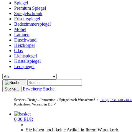
Spiegel
Premium Spiegel
Spiegelschrank
Friseurspiegel
Badezimmerspiegel
Möbel
Lampen
Duschwand
Heizkörper
Glas
Lichtspiegel
Kristallspiegel
Ledspiegel
Erweiterte Suche
Suche...
Service - Design - Innovation ✓
Spiegel nach Wunschmaß ✓
+49 (0) 231 130 748 4
Kostenloser Versand in DE ✓
0,00 EUR
Sie haben noch keine Artikel in Ihrem Warenkorb.