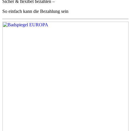
Sicher & flexibel bezahlen –
So einfach kann die Bezahlung sein