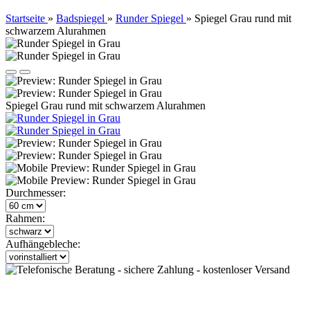
Startseite
»
Badspiegel
»
Runder Spiegel
»
Spiegel Grau rund mit
schwarzem Alurahmen
Spiegel Grau rund mit schwarzem Alurahmen
Durchmesser:
Rahmen:
Aufhängebleche: