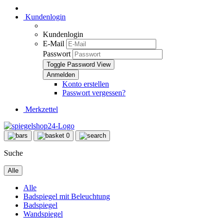
Kundenlogin
Kundenlogin
E-Mail
Passwort
Toggle Password View
Konto erstellen
Passwort vergessen?
Merkzettel
0
Suche
Alle
Alle
Badspiegel mit Beleuchtung
Badspiegel
Wandspiegel