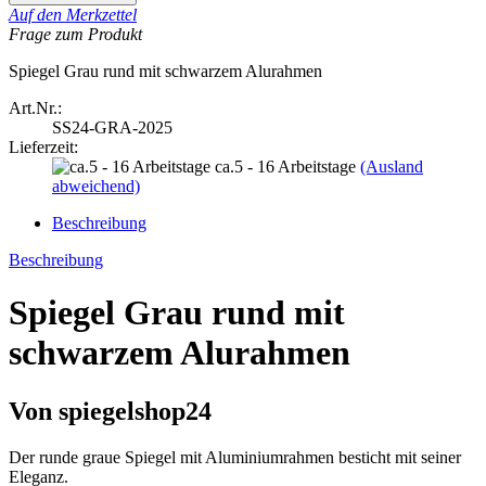
Auf den Merkzettel
Frage zum Produkt
Spiegel Grau rund mit schwarzem Alurahmen
Art.Nr.:
SS24-GRA-2025
Lieferzeit:
ca.5 - 16 Arbeitstage
(Ausland
abweichend)
Beschreibung
Beschreibung
Spiegel Grau rund mit
schwarzem Alurahmen
Von spiegelshop24
Der runde graue Spiegel mit Aluminiumrahmen besticht mit seiner
Eleganz.