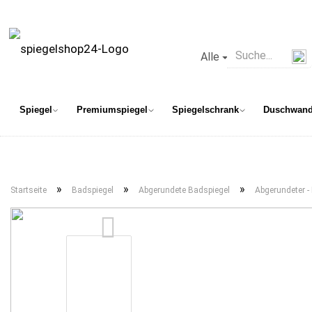
Alle
Spiegel
Premiumspiegel
Spiegelschrank
Duschwan
»
»
»
Startseite
Badspiegel
Abgerundete Badspiegel
Abgerundeter -