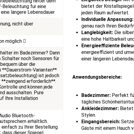
ntebeleuchtung hinter dem
bietet der Kristallspieg
-Beleuchtung fur eine
 eine längere Lebensdauer
jeden Raum aufwertet.
Individuelle Anpassung:
nung, nicht über
genau nach Ihren Bedürfn
Langlebigkeit:
Die silbe
eine hohe Haltbarkeit und 
ion möglich
Energieeffiziente Beleu
energieeffizient und umw
chalter im Badezimmer? Dann
 Schalter noch Sensoren für
einer längeren Lebensdau
t bequem über die
i **Dauerstrom-Varianten**
 Zusatzbeleuchtung) ist jedoch
Anwendungsbereiche:
 **zwingend erforderlich**.
Kontrolle und können jede
und ausschalten. Pure
Badezimmer:
Perfekt fü
f Ihre Installation
tägliches Schönheitsritu
Ankleidezimmer:
Bietet 
Stylen.
 Audio Bluetooth-
utsprechern erhältlich.
Eingangsbereich:
Setzen
 einfach zu Ihrer Bestellung
Gäste mit einem Hauch v
r, dass dieser Spiegel