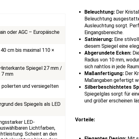
Beleuchtung:
Der Krista
Beleuchtung ausgestattet
Ausleuchtung sorgt. Per
obain oder AGC – Europäische
Eingangsbereiche.
Satinierung:
Eine stilvol
diesem Spiegel eine elega
 40 cm bis maximal 110 ×
Abgerundete Ecken:
Die
Radius von 10 mm, wodur
sich nahtlos in jede Rau
 Hinterkante Spiegel 27 mm /
Maßanfertigung:
Der Kr
g 7 mm
Maßangaben gefertigt wer
 polierten und versiegelten
Silberbeschichtetes Sp
Spiegelglas sorgt für eine
und größer erscheinen läs
rgrund des Spiegels als LED
Vorteile:
ungsstarker LED-
auswählbaren Lichtfarben,
htleistung. Scheint an den
Elegantes Design:
Mit s