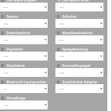
LED-Band doppelt:
2. LED-Band Farbe::
Sensor:
Schalter:
Dimmfunktion:
Waschbeckenlicht:
Digitaluhr:
Spiegelheizung:
Steckdose:
Kosmetikspiegel:
Bluetooth Lautsprecher:
Zusätzlicher Adapter:
Glasablage :