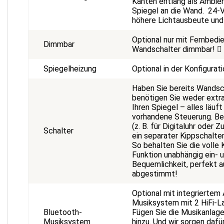
Kanten entlang als Ambie
Spiegel an die Wand. 24-V
höhere Lichtausbeute und
Optional nur mit Fernbedie
Dimmbar
Wandschalter dimmbar!
Spiegelheizung
Optional in der Konfigurat
Haben Sie bereits Wands
benötigen Sie weder extra
Ihren Spiegel – alles läuf
vorhandene Steuerung. Be
(z. B. für Digitaluhr oder
Schalter
ein separater Kippschalter
So behalten Sie die volle 
Funktion unabhängig ein- 
Bequemlichkeit, perfekt au
abgestimmt!
Optional mit integriertem
Musiksystem mit 2 HiFi-La
Bluetooth-
Fügen Sie die Musikanlage
Musiksystem
hinzu. Und wir sorgen dafü