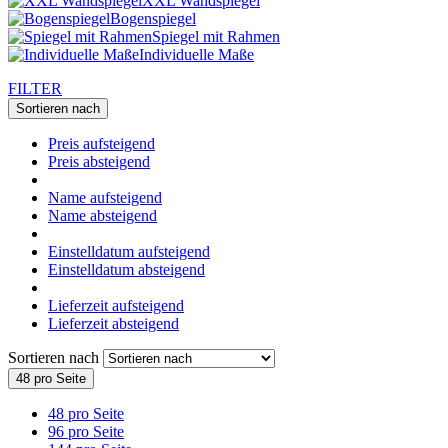
XXL Wandspiegel
Bogenspiegel
Spiegel mit Rahmen
Individuelle Maße
FILTER
Sortieren nach
Preis aufsteigend
Preis absteigend
Name aufsteigend
Name absteigend
Einstelldatum aufsteigend
Einstelldatum absteigend
Lieferzeit aufsteigend
Lieferzeit absteigend
Sortieren nach
48 pro Seite
48 pro Seite
96 pro Seite