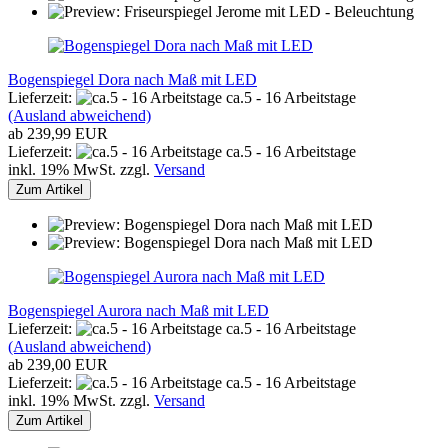
Bogenspiegel Dora nach Maß mit LED
Lieferzeit:
ca.5 - 16 Arbeitstage
(Ausland abweichend)
ab 239,99 EUR
Lieferzeit:
ca.5 - 16 Arbeitstage
inkl. 19% MwSt. zzgl.
Versand
Zum Artikel
Bogenspiegel Aurora nach Maß mit LED
Lieferzeit:
ca.5 - 16 Arbeitstage
(Ausland abweichend)
ab 239,00 EUR
Lieferzeit:
ca.5 - 16 Arbeitstage
inkl. 19% MwSt. zzgl.
Versand
Zum Artikel