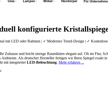
Glas
Lampen
Möbel
Heizkörper
Für Unternehme
uell konfigurierte Kristallspiege
nal mit LED oder Rahmen | ✓ Modernes Trend-Design | ✓ Kostenlose
r Zuhause und bricht strenge Raumlinien elegant auf. Ob im Flur, Schl
mbiente. Als deutscher Hersteller fertigen wir Ihren Spiegel exakt in
t mit integrierter
LED-Beleuchtung
.
Mehr erfahren ...
n: