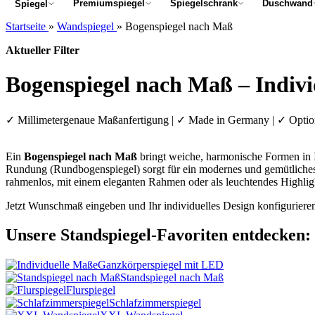
Premiumspiegel
Spiegelschrank
Duschwand
Spiegel
Startseite
»
Wandspiegel
»
Bogenspiegel nach Maß
Aktueller Filter
Bogenspiegel nach Maß – Individ
✓ Millimetergenaue Maßanfertigung | ✓ Made in Germany | ✓ Optio
Ein
Bogenspiegel nach Maß
bringt weiche, harmonische Formen in Ih
Rundung (Rundbogenspiegel) sorgt für ein modernes und gemütliches A
rahmenlos, mit einem eleganten Rahmen oder als leuchtendes Highligh
Jetzt Wunschmaß eingeben und Ihr individuelles Design konfiguriere
Unsere Standspiegel-Favoriten entdecken:
Ganzkörperspiegel mit LED
Standspiegel nach Maß
Flurspiegel
Schlafzimmerspiegel