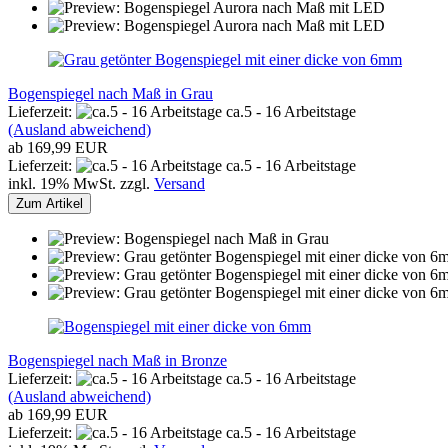
Bogenspiegel nach Maß in Grau
Lieferzeit:
ca.5 - 16 Arbeitstage
(Ausland abweichend)
ab 169,99 EUR
Lieferzeit:
ca.5 - 16 Arbeitstage
inkl. 19% MwSt. zzgl.
Versand
Zum Artikel
Bogenspiegel nach Maß in Bronze
Lieferzeit:
ca.5 - 16 Arbeitstage
(Ausland abweichend)
ab 169,99 EUR
Lieferzeit:
ca.5 - 16 Arbeitstage