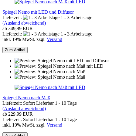
Spiegel Nemo mit LED und Diffusor
Lieferzeit:
1 - 3 Arbeitstage
(Ausland abweichend)
ab 349,99 EUR
Lieferzeit:
1 - 3 Arbeitstage
inkl. 19% MwSt. zzgl.
Versand
Zum Artikel
Spiegel Nemo nach Maß
Lieferzeit: Sofort Lieferbar 1 - 10 Tage
(Ausland abweichend)
ab 229,99 EUR
Lieferzeit: Sofort Lieferbar 1 - 10 Tage
inkl. 19% MwSt. zzgl.
Versand
Zum Artikel