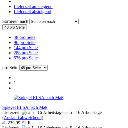
Lieferzeit aufsteigend
Lieferzeit absteigend
Sortieren nach
48 pro Seite
48 pro Seite
96 pro Seite
144 pro Seite
288 pro Seite
576 pro Seite
pro Seite
1
Spiegel ELSA nach Maß
Lieferzeit:
ca.5 - 16 Arbeitstage
(Ausland abweichend)
ab 239,99 EUR
Lieferzeit:
ca.5 - 16 Arbeitstage