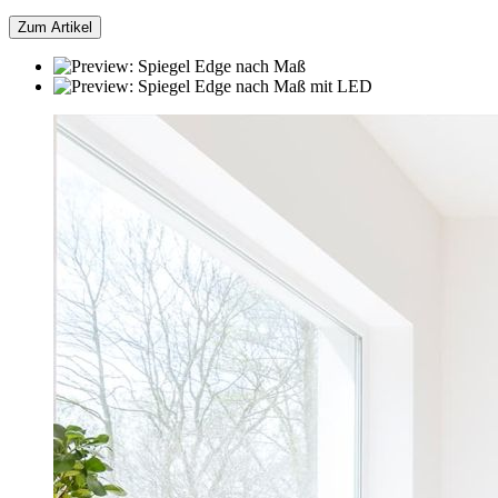
Zum Artikel