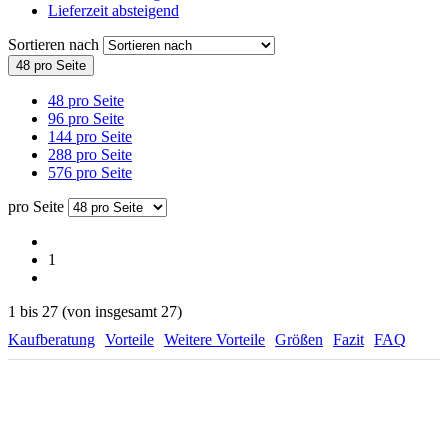
Lieferzeit absteigend
Sortieren nach
48 pro Seite
48 pro Seite
96 pro Seite
144 pro Seite
288 pro Seite
576 pro Seite
pro Seite
1
1
bis
27
(von insgesamt
27
)
Kaufberatung
Vorteile
Weitere Vorteile
Größen
Fazit
FAQ