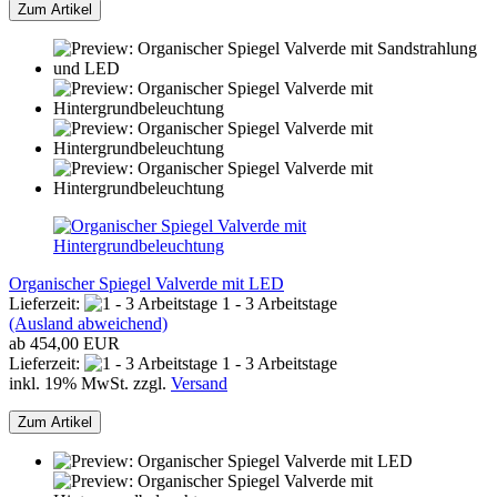
Zum Artikel
Organischer Spiegel Valverde mit LED
Lieferzeit:
1 - 3 Arbeitstage
(Ausland abweichend)
ab 454,00 EUR
Lieferzeit:
1 - 3 Arbeitstage
inkl. 19% MwSt. zzgl.
Versand
Zum Artikel