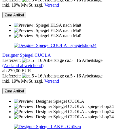
inkl. 19% MwSt. zzgl.
Versand
Zum Artikel
Designer Spiegel CUOLA
Lieferzeit:
ca.5 - 16 Arbeitstage
(Ausland abweichend)
ab 239,00 EUR
Lieferzeit:
ca.5 - 16 Arbeitstage
inkl. 19% MwSt. zzgl.
Versand
Zum Artikel