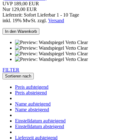
UVP 189,00 EUR
Nur 129,00 EUR
Lieferzeit: Sofort Lieferbar 1 - 10 Tage
inkl. 19% MwSt. zzgl.
Versand
In den Warenkorb
FILTER
Sortieren nach
Preis aufsteigend
Preis absteigend
Name aufsteigend
Name absteigend
Einstelldatum aufsteigend
Einstelldatum absteigend
Lieferzeit aufsteigend