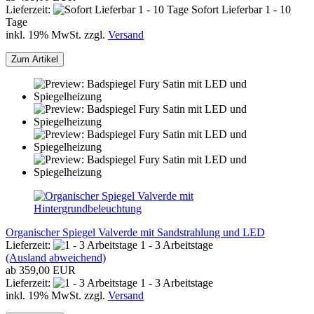
Lieferzeit:
Sofort Lieferbar 1 - 10
Tage
inkl. 19% MwSt. zzgl.
Versand
Zum Artikel
Organischer Spiegel Valverde mit Sandstrahlung und LED
Lieferzeit:
1 - 3 Arbeitstage
(Ausland abweichend)
ab 359,00 EUR
Lieferzeit:
1 - 3 Arbeitstage
inkl. 19% MwSt. zzgl.
Versand