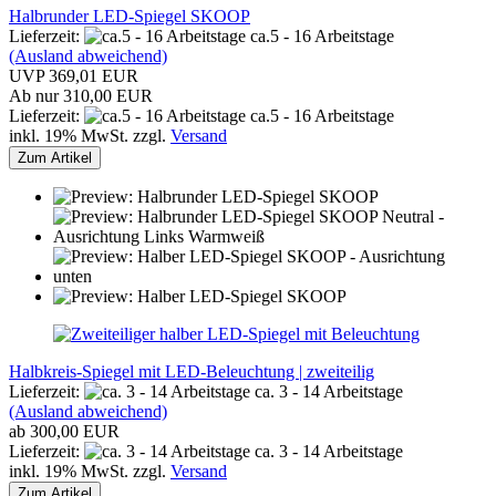
Halbrunder LED-Spiegel SKOOP
Lieferzeit:
ca.5 - 16 Arbeitstage
(Ausland abweichend)
UVP 369,01 EUR
Ab nur 310,00 EUR
Lieferzeit:
ca.5 - 16 Arbeitstage
inkl. 19% MwSt. zzgl.
Versand
Zum Artikel
Halbkreis-Spiegel mit LED-Beleuchtung | zweiteilig
Lieferzeit:
ca. 3 - 14 Arbeitstage
(Ausland abweichend)
ab 300,00 EUR
Lieferzeit:
ca. 3 - 14 Arbeitstage
inkl. 19% MwSt. zzgl.
Versand
Zum Artikel