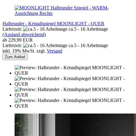
Halbrunder - Kristallspiegel MOONLIGHT - QUER
Lieferzeit:
ca.5 - 16 Arbeitstage
(Ausland abweichend)
ab 229,99 EUR
Lieferzeit:
ca.5 - 16 Arbeitstage
inkl. 19% MwSt. zzgl.
Versand
Zum Artikel