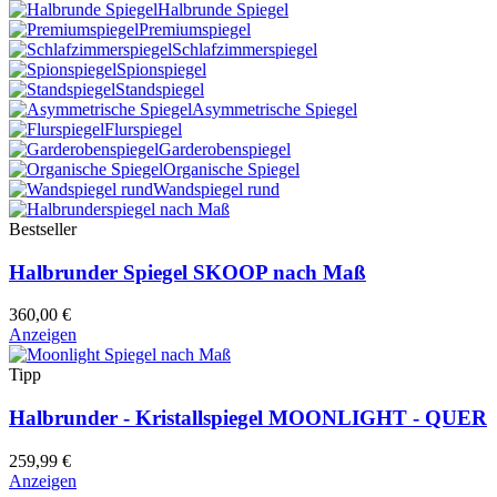
Halbrunde Spiegel
Premiumspiegel
Schlafzimmerspiegel
Spionspiegel
Standspiegel
Asymmetrische Spiegel
Flurspiegel
Garderobenspiegel
Organische Spiegel
Wandspiegel rund
Bestseller
Halbrunder Spiegel SKOOP nach Maß
360,00
€
Anzeigen
Tipp
Halbrunder - Kristallspiegel MOONLIGHT - QUER
259,99
€
Anzeigen