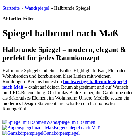
Startseite
»
Wandspiegel
»
Halbrunde Spiegel
Aktueller Filter
Spiegel halbrund nach Maß
Halbrunde Spiegel – modern, elegant &
perfekt für jedes Raumkonzept
Halbrunde Spiegel sind ein stilvolles Highlight in Bad, Flur oder
Wohnbereich und kombinieren klare Linien mit weichen
Rundungen. Bei uns findest du
hochwertige halbrunde Spiegel
nach Maß
– exakt auf deinen Raum abgestimmt und auf Wunsch
mit LED-Beleuchtung. Ob für das Badezimmer, die Garderobe oder
als dekoratives Element im Wohnraum: Unsere Modelle setzen ein
modernes Design-Statement und schaffen ein harmonisches
Raumgefühl.
Wandspiegel mit Rahmen
Bogenspiegel nach Maß
Ganzkörperspiegel