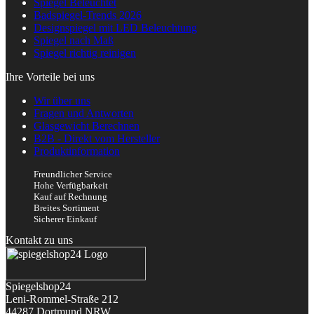
Spiegel Beleuchtet
Badspiegel-Trends 2026
Designspiegel mit LED Beleuchtung
Spiegel nach Maß
Spiegel richtig reinigen
Ihre Vorteile bei uns
Wir über uns
Fragen und Antworten
Glasgewicht Berechnen
B2B - Direkt vom Hersteller
Produktinformation
Freundlicher Service
Hohe Verfügbarkeit
Kauf auf Rechnung
Breites Sortiment
Sicherer Einkauf
Kontakt zu uns
Spiegelshop24
Leni-Rommel-Straße 212
44287 Dortmund
NRW