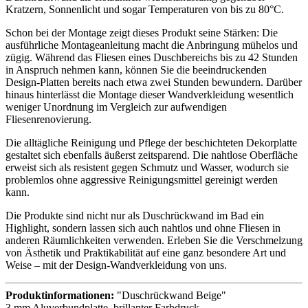
Kratzern, Sonnenlicht und sogar Temperaturen von bis zu 80°C.
Schon bei der Montage zeigt dieses Produkt seine Stärken: Die
ausführliche Montageanleitung macht die Anbringung mühelos und
zügig. Während das Fliesen eines Duschbereichs bis zu 42 Stunden
in Anspruch nehmen kann, können Sie die beeindruckenden
Design-Platten bereits nach etwa zwei Stunden bewundern. Darüber
hinaus hinterlässt die Montage dieser Wandverkleidung wesentlich
weniger Unordnung im Vergleich zur aufwendigen
Fliesenrenovierung.
Die alltägliche Reinigung und Pflege der beschichteten Dekorplatte
gestaltet sich ebenfalls äußerst zeitsparend. Die nahtlose Oberfläche
erweist sich als resistent gegen Schmutz und Wasser, wodurch sie
problemlos ohne aggressive Reinigungsmittel gereinigt werden
kann.
Die Produkte sind nicht nur als Duschrückwand im Bad ein
Highlight, sondern lassen sich auch nahtlos und ohne Fliesen in
anderen Räumlichkeiten verwenden. Erleben Sie die Verschmelzung
von Ästhetik und Praktikabilität auf eine ganz besondere Art und
Weise – mit der Design-Wandverkleidung von uns.
Produktinformationen:
"Duschrückwand Beige"
3 mm Aluverbundplatte, brillanter Farbdruck