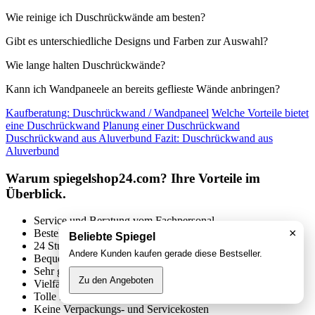
Wie reinige ich Duschrückwände am besten?
Gibt es unterschiedliche Designs und Farben zur Auswahl?
Wie lange halten Duschrückwände?
Kann ich Wandpaneele an bereits geflieste Wände anbringen?
Kaufberatung: Duschrückwand / Wandpaneel
Welche Vorteile bietet
eine Duschrückwand
Planung einer Duschrückwand
Duschrückwand aus Aluverbund
Fazit: Duschrückwand aus
Aluverbund
Warum spiegelshop24.com? Ihre Vorteile im
Überblick.
Service und Beratung vom Fachpersonal
×
Bestellcheck – Wir prüfen jede Bestellung auf Kompatibilität
Beliebte Spiegel
24 Stunden am Tag, 7 Tage die Woche
Andere Kunden kaufen gerade diese Bestseller.
Bequem Online einkaufen
Sehr gutes Preis-Leistungs-Verhältnis
Zu den Angeboten
Vielfältiges Sortiment
Tolle Preise für super scharfe Produkte
Keine Verpackungs- und Servicekosten