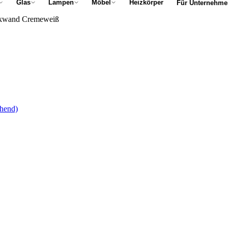
Glas
Lampen
Möbel
Heizkörper
Für Unternehme
kwand Cremeweiß
hend)