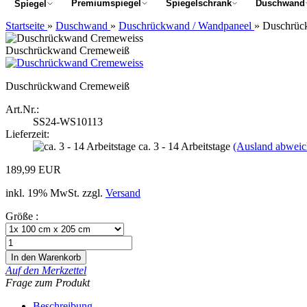
Premiumspiegel
Spiegelschrank
Duschwand
Spiegel
Startseite
»
Duschwand
»
Duschrückwand / Wandpaneel
»
Duschrüc
Duschrückwand Cremeweiß
Duschrückwand Cremeweiß
Art.Nr.:
SS24-WS10113
Lieferzeit:
ca. 3 - 14 Arbeitstage
(Ausland abweic
189,99 EUR
inkl. 19% MwSt. zzgl.
Versand
Größe :
Auf den Merkzettel
Frage zum Produkt
Beschreibung