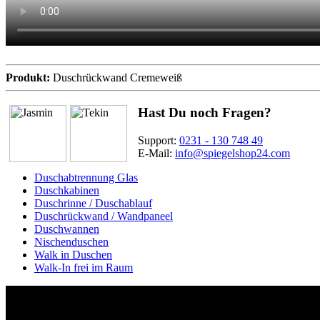
Produkt:
Duschrückwand Cremeweiß​​​​​​​
Hast Du noch Fragen?
Support:
0231 - 130 748 49
E-Mail:
info@spiegelshop24.com
Duschabtrennung Glas
Duschkabinen
Duschrinne / Duschablauf
Duschrückwand / Wandpaneel
Duschwannen
Nischenduschen
Walk in Duschen
Walk-In frei im Raum