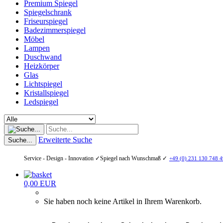
Premium Spiegel
Spiegelschrank
Friseurspiegel
Badezimmerspiegel
Möbel
Lampen
Duschwand
Heizkörper
Glas
Lichtspiegel
Kristallspiegel
Ledspiegel
Erweiterte Suche
Suche...
Service - Design - Innovation ✓
Spiegel nach Wunschmaß ✓
+49 (0) 231 130 748 4
0,00 EUR
Sie haben noch keine Artikel in Ihrem Warenkorb.