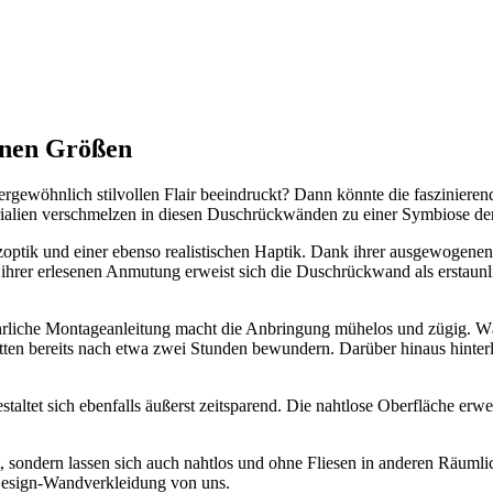
enen Größen
ewöhnlich stilvollen Flair beeindruckt? Dann könnte die faszinierend
rialien verschmelzen in diesen Duschrückwänden zu einer Symbiose der
zoptik und einer ebenso realistischen Haptik. Dank ihrer ausgewogenen
z ihrer erlesenen Anmutung erweist sich die Duschrückwand als erstaun
ührliche Montageanleitung macht die Anbringung mühelos und zügig. Wä
en bereits nach etwa zwei Stunden bewundern. Darüber hinaus hinterl
staltet sich ebenfalls äußerst zeitsparend. Die nahtlose Oberfläche erw
, sondern lassen sich auch nahtlos und ohne Fliesen in anderen Räuml
 Design-Wandverkleidung von uns.