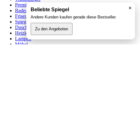
Premium Spiegel
×
Beliebte Spiegel
Badezimmerspiegel
Friseurspiegel
Andere Kunden kaufen gerade diese Bestseller.
Spiegelschrank
Duschwand
Zu den Angeboten
Heizkörper
Lampen
Möbel
Glas
Kristallspiegel
Ledspiegel
Lichtspiegel
Unsere Öffnungszeiten
Mo. – Fr.: 10:00 - 16:00
24 Stunden E-Mail Support
Erstklassiger Kundenservice