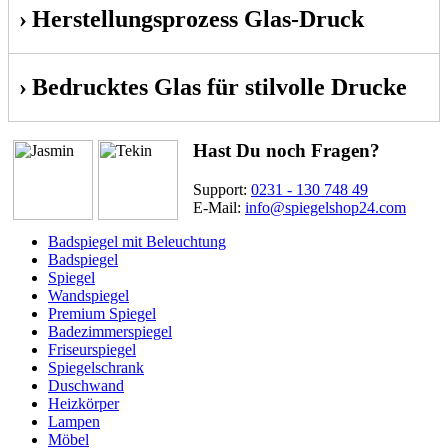
Herstellungsprozess Glas-Druck
Bedrucktes Glas für stilvolle Drucke
Hast Du noch Fragen?
Support:
0231 - 130 748 49
E-Mail:
info@spiegelshop24.com
Badspiegel mit Beleuchtung
Badspiegel
Spiegel
Wandspiegel
Premium Spiegel
Badezimmerspiegel
Friseurspiegel
Spiegelschrank
Duschwand
Heizkörper
Lampen
Möbel