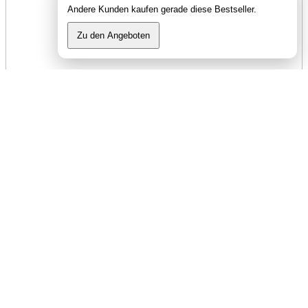
Andere Kunden kaufen gerade diese Bestseller.
Zu den Angeboten