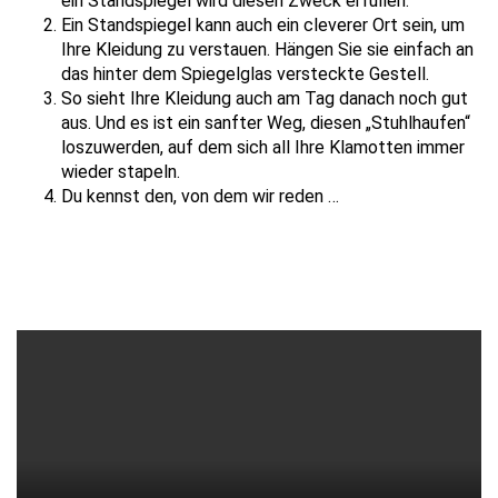
ein Standspiegel wird diesen Zweck erfüllen.
Ein Standspiegel kann auch ein cleverer Ort sein, um
Ihre Kleidung zu verstauen. Hängen Sie sie einfach an
das hinter dem Spiegelglas versteckte Gestell.
So sieht Ihre Kleidung auch am Tag danach noch gut
aus. Und es ist ein sanfter Weg, diesen „Stuhlhaufen“
loszuwerden, auf dem sich all Ihre Klamotten immer
wieder stapeln.
Du kennst den, von dem wir reden …