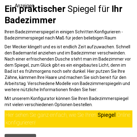
Anzeigen
Ein praktischer
Spiegel für
Ihr
Badezimmer
Ihren Badezimmerspiegel in einigen Schritten Konfigurieren -
Badezimmerspiegel nach Maß für jeden beliebigen Raum
Der Wecker klingelt und es ist endlich Zeit aufzuwachen. Schnell
den Bademantel anziehen und im Badezimmer verschwinden.
Nach einer erfrischenden Dusche steht man im Badezimmer vor
dem Spiegel, zum Glück gibt es ein eingebautes Licht, denn im
Bad ist es frühmorgens noch sehr dunkel. Hier putzen Sie Ihre
Zähne, kämmen Ihre Haare und machen Sie sich bereit für den
Arbeitstag. Verschiedene Modelle von Badezimmerspiegeln und
weitere nützliche Informationen finden Sie hier:
Mit unserem Konfigurator können Sie Ihren
Badezimmerspiegel
mit vielen verschiedenen Optionen bestellen.
Hier sehen Sie ganz einfach, wie Sie Ihren
Spiegel
Online
konfigurieren!