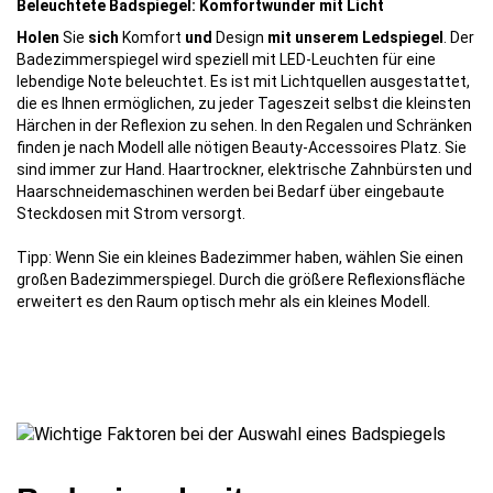
Beleuchtete Badspiegel: Komfortwunder mit Licht
Holen
Sie
sich
Komfort
und
Design
mit unserem
Ledspiegel
. Der
Badezimmerspiegel wird speziell mit LED-Leuchten für eine
lebendige Note beleuchtet. Es ist mit Lichtquellen ausgestattet,
die es Ihnen ermöglichen, zu jeder Tageszeit selbst die kleinsten
Härchen in der Reflexion zu sehen. In den Regalen und Schränken
finden je nach Modell alle nötigen Beauty-Accessoires Platz. Sie
sind immer zur Hand. Haartrockner, elektrische Zahnbürsten und
Haarschneidemaschinen werden bei Bedarf über eingebaute
Steckdosen mit Strom versorgt.
Tipp: Wenn Sie ein kleines Badezimmer haben, wählen Sie einen
großen Badezimmerspiegel. Durch die größere Reflexionsfläche
erweitert es den Raum optisch mehr als ein kleines Modell.