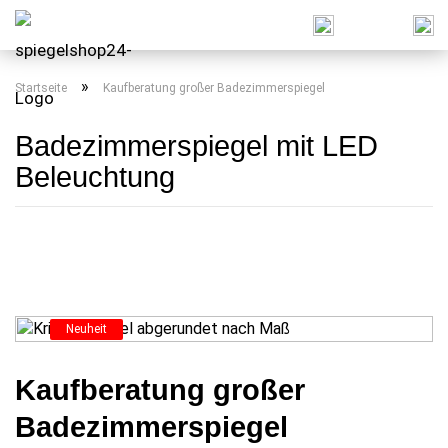
»
Startseite
Kaufberatung großer Badezimmerspiegel
Badezimmerspiegel mit LED
Beleuchtung
Neuheit
Kristallspiegel
Kaufberatung großer
abgerundet
Badezimmerspiegel
ab
169,99
€