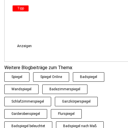
Tipp
Kristallspiegel mit
Alurahmen
in Schwarz
169,00
€
Anzeigen
Weitere Blogbeiträge zum Thema:
Spiegel
Spiegel Online
Badspiegel
Wandspiegel
Badezimmerspiegel
Schlafzimmerspiegel
Ganzkörperspiegel
Garderobenspiegel
Flurspiegel
Badspiegel beleuchtet
Badspiegel nach Maß