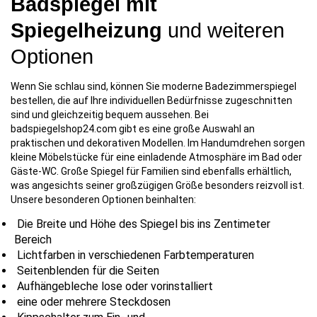
Badspiegel mit
Spiegelheizung
und weiteren
Optionen
Wenn Sie schlau sind, können Sie moderne Badezimmerspiegel
bestellen, die auf Ihre individuellen Bedürfnisse zugeschnitten
sind und gleichzeitig bequem aussehen. Bei
badspiegelshop24.com gibt es eine große Auswahl an
praktischen und dekorativen Modellen. Im Handumdrehen sorgen
kleine Möbelstücke für eine einladende Atmosphäre im Bad oder
Gäste-WC. Große Spiegel für Familien sind ebenfalls erhältlich,
was angesichts seiner großzügigen Größe besonders reizvoll ist.
Unsere besonderen Optionen beinhalten:
Die Breite und Höhe des Spiegel bis ins Zentimeter
Bereich
Lichtfarben in verschiedenen Farbtemperaturen
Seitenblenden für die Seiten
Aufhängebleche lose oder vorinstalliert
eine oder mehrere Steckdosen