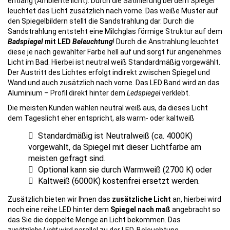
entlang (Ambiente licht). Durch die Satinierung bei dem Spiegel
leuchtet das Licht zusätzlich nach vorne. Das weiße Muster auf
den Spiegelbildern stellt die Sandstrahlung dar. Durch die
Sandstrahlung entsteht eine Milchglas förmige Struktur auf dem
Badspiegel
mit LED
Beleuchtung
! Durch die Anstrahlung leuchtet
diese je nach gewählter Farbe hell auf und sorgt für angenehmes
Licht im Bad. Hierbei ist neutral weiß Standardmäßig vorgewählt.
Der Austritt des Lichtes erfolgt indirekt zwischen Spiegel und
Wand und auch zusätzlich nach vorne. Das LED Band wird an das
Aluminium – Profil direkt hinter dem
Ledspiegel
verklebt.
Die meisten Kunden wählen neutral weiß aus, da dieses Licht
dem Tageslicht eher entspricht, als warm- oder kaltweiß
Standardmäßig ist Neutralweiß (ca. 4000K)
vorgewählt, da Spiegel mit dieser Lichtfarbe am
meisten gefragt sind.
Optional kann sie durch Warmweiß (2700 K) oder
Kaltweiß (6000K) kostenfrei ersetzt werden.
Zusätzlich bieten wir Ihnen das
zusätzliche Licht
an, hierbei wird
noch eine reihe LED hinter dem
Spiegel nach maß
angebracht so
das Sie die doppelte Menge an Licht bekommen. Das
zusätzliche Licht
wird parallel zu der LED-Beleuchtung