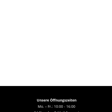
Unsere Öffnungszeiten
Mo. – Fr.: 10:00 - 16:00