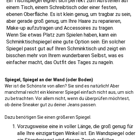
Ein Tischspiegel eignet sich perfekt zum Aufstellen auf
einem Tisch, einem Schreibtisch oder einer festen,
ebenen Oberfläche. Es ist klein genug, um tragbar zu sein,
aber gerade groß genug, um Ihre Haare zu reparieren,
Make-up aufzutragen und Accessoires zu tragen.
Wenn Sie etwas Platz zum Spielen haben, kann ein
Schminktischspiegel eine gute Option sein. Ein solcher
Spiegel passt gut auf Ihren Schminktisch und zeigt ein
bisschen mehr von Ihrem wunderbaren Selbst, was es
einfacher macht, das Outfit des Tages zu nageln.
Spiegel, Spiegel an der Wand (oder Boden)
Wer ist die Schönste von allen? Sie sind es natürlich! Aber
manchmal reicht ein kleinerer Spiegel einfach nicht aus, um sich
zu betrachten. Vor allem nicht, wenn du überprüfen möchtest,
ob deine Sneaker gut zu deiner Jeans passen.
Dazu benötigen Sie einen größeren Spiegel.
Vorzugsweise eine in voller Länge, die groß genug für
alle Ihre einzigartigen Winkel ist. Ein Wandspiegel oder