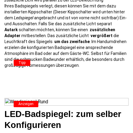
Ihres Badspiegels verlegt, diesen können Sie mit dem dazu
installierten Kippschalter (Dieser Kippschalter wird unten hinter
dem
Ledspiegel
angebracht und ist von vorne nicht sichtbar) Ein-
und Ausschalten. Falls Sie das zusätzliche Licht separat
Autark
schalten möchten, können Sie einen
zusätzlichen
Adapter
mitbestellen. Das zusätzliche Licht
vergrößert
die
Leuchtkraft des Spiegels
um das zweifache
. Im Handumdrehen
erzielen die konfigurierten Badspiegel eine ansprechende
Atmosphäre im Bad oder auf dem Gäste-WC. Selbst für Familien
sind die schmucken Badwunder erhältlich, die besonders durch
Tipp
großzügige Abmessungen überzeugen.
Kristallspiegel
Rund
ab
89,99
€
Anzeigen
LED-Badspiegel: zum selber
Konfigurieren