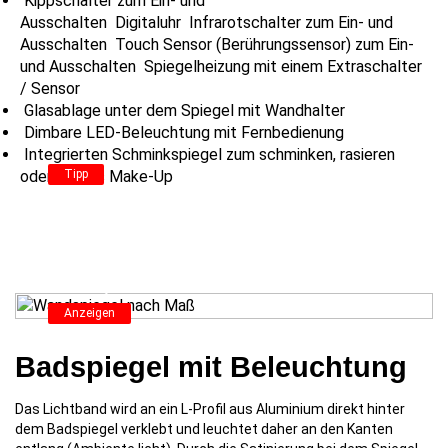
Kippschalter zum Ein- und
Ausschalten
Digitaluhr
Infrarotschalter zum Ein- und
Ausschalten
Touch Sensor (Berührungssensor) zum Ein-
und Ausschalten
Spiegelheizung mit einem Extraschalter
/ Sensor
Glasablage unter dem Spiegel mit Wandhalter
Dimbare LED-Beleuchtung mit Fernbedienung
Integrierten Schminkspiegel zum schminken, rasieren
oder für das Make-Up
Tipp
Wandspiegel
nach Maß
ab
49,99
€
Anzeigen
Badspiegel mit Beleuchtung
Das Lichtband wird an ein L-Profil aus Aluminium direkt hinter
dem Badspiegel verklebt und leuchtet daher an den Kanten