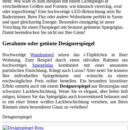
mehr. Wie wäre es zum Beispiel mit einem Lichtspiegel in
verschiedenen Größen und Formen, wie klassisch viereckig, oval
oder trapezförmig? Eine hochwertige LED-Beleuchtung setzt Ihr
Badezimmer, Ihren Flur oder andere Wohnräume perfekt in Szene
und spart gleichzeitig Energie. Besonders einzigartig ist unser
Vorschlag für einen Flurspiegel mit bronzen getöntem Spiegelglas.
Damit beeindrucken Sie nicht nur Ihre Gäste!
Gerahmte oder getönte Designerspiegel
Hochwertige
Wandspiegel
setzen das i-Tüpfelchen in Ihrer
Wohnung. Zum Beispiel durch einen stilvollen Rahmen um
hochwertiges
Spiegelglas
kombiniert mit einer ansonsten
puristischen Einrichtung. Klingt nach Luxus? Aber nein! Sie können
Ihre individuellen Spiegelträume und -wünsche zu einem
erschwinglichen Preis online bestellen. Ein besonders luxuriöser
Effekt entsteht auch mit einem
Designerspiegel
aus Bronzeglas und
schwarzer Lackbeschichtung. Wenn Sie es elegant, aber lieber hell
mögen, können Sie das Spiegelglas auch konventionell belassen und
es mit einer feinen weißen Lackbeschichtung versehen, um Ihren
Räumen einen besonderen Glanz zu verleihen!
Deisgnerspiegel