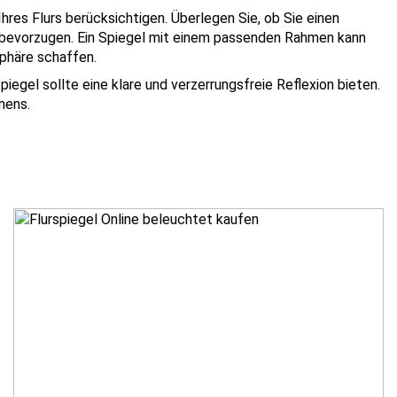
res Flurs berücksichtigen. Überlegen Sie, ob Sie einen
k bevorzugen. Ein Spiegel mit einem passenden Rahmen kann
phäre schaffen.
piegel sollte eine klare und verzerrungsfreie Reflexion bieten.
mens.