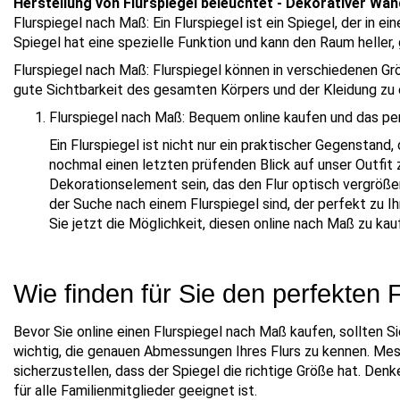
Herstellung von Flurspiegel beleuchtet - Dekorativer W
Flurspiegel nach Maß: Ein Flurspiegel ist ein Spiegel, der in e
Spiegel hat eine spezielle Funktion und kann den Raum heller,
Flurspiegel nach Maß: Flurspiegel können in verschiedenen G
gute Sichtbarkeit des gesamten Körpers und der Kleidung zu 
Flurspiegel nach Maß: Bequem online kaufen und das p
Ein Flurspiegel ist nicht nur ein praktischer Gegenstan
nochmal einen letzten prüfenden Blick auf unser Outfit
Dekorationselement sein, das den Flur optisch vergröße
der Suche nach einem Flurspiegel sind, der perfekt zu 
Sie jetzt die Möglichkeit, diesen online nach Maß zu kau
Wie finden für Sie den perfekten 
Bevor Sie online einen Flurspiegel nach Maß kaufen, sollten S
wichtig, die genauen Abmessungen Ihres Flurs zu kennen. Mes
sicherzustellen, dass der Spiegel die richtige Größe hat. Denk
für alle Familienmitglieder geeignet ist.