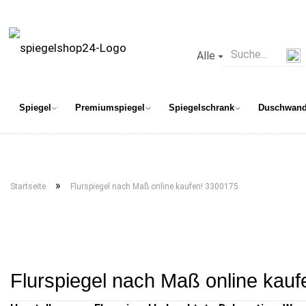
Alle
Spiegel
Premiumspiegel
Spiegelschrank
Duschwan
»
Startseite
Flurspiegel nach Maß online kaufen! 3300175
Flurspiegel nach Maß online kauf