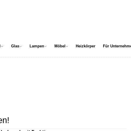
d
Glas
Lampen
Möbel
Heizkörper
Für Unternehm
en!