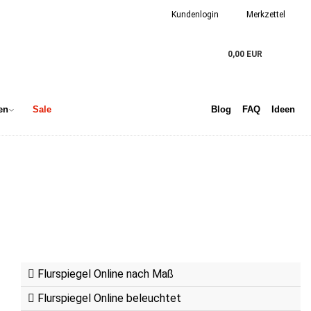
Kundenlogin
Merkzettel
0,00 EUR
en
Sale
Blog
FAQ
Ideen
Flurspiegel Online nach Maß
Flurspiegel Online beleuchtet