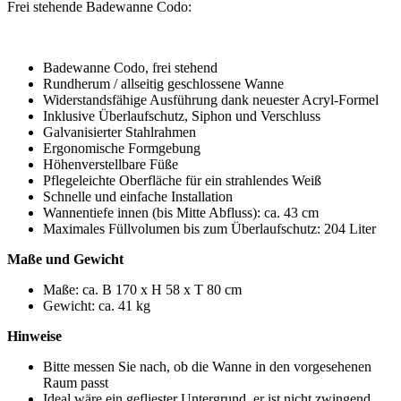
Frei stehende Badewanne Codo:
Badewanne Codo, frei stehend
Rundherum / allseitig geschlossene Wanne
Widerstandsfähige Ausführung dank neuester Acryl-Formel
Inklusive Überlaufschutz, Siphon und Verschluss
Galvanisierter Stahlrahmen
Ergonomische Formgebung
Höhenverstellbare Füße
Pflegeleichte Oberfläche für ein strahlendes Weiß
Schnelle und einfache Installation
Wannentiefe innen (bis Mitte Abfluss): ca. 43 cm
Maximales Füllvolumen bis zum Überlaufschutz: 204 Liter
Maße und Gewicht
Maße: ca. B 170 x H 58 x T 80 cm
Gewicht: ca. 41 kg
Hinweise
Bitte messen Sie nach, ob die Wanne in den vorgesehenen
Raum passt
Ideal wäre ein gefliester Untergrund, er ist nicht zwingend