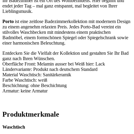
Ihr Badezimmer ist ein Ort des Wohlbefindens. Hier beginnt und
endet jeder Tag – mal ganz entspannt, mal begleitet von Ihrer
Lieblingsmusik.
Porto
ist eine zeitlose Badezimmerkollektion mit modernem Design
zu einem angenehm relaxten Preis. Jedes Porto-Bad vereint ein
stilvolles Waschbecken mit mindestens einem praktischen
Badmöbel, einem formschönen Spiegel oder Spiegelschrank sowie
einer harmonischen Beleuchtung.
Entdecken Sie die Vielfalt der Kollektion und gestalten Sie Ihr Bad
ganz nach Ihren Wünschen.
Oberfläche Front: Melamin ausser bei Weiß hier: Lack
Ländervariante: Produkt nach deutschem Standard
Material Waschtisch: Sanitärkeramik
Farbe Waschtisch: weiß
Beschichtung: ohne Beschichtung
Armatur: keine Armatur
Produktmerkmale
Waschtisch