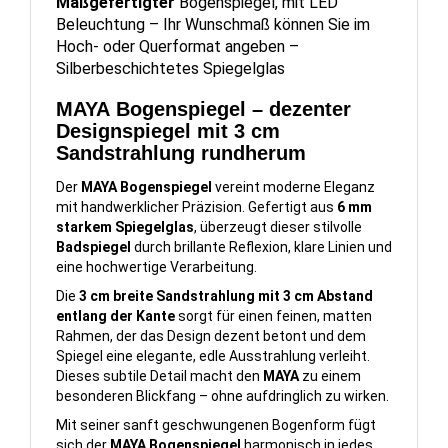
Maßgefertigter
Bogenspiegel, mit LED
Beleuchtung – Ihr Wunschmaß können Sie im
Hoch- oder Querformat angeben –
Silberbeschichtetes Spiegelglas
MAYA Bogenspiegel – dezenter
Designspiegel mit 3 cm
Sandstrahlung rundherum
Der
MAYA Bogenspiegel
vereint moderne Eleganz
mit handwerklicher Präzision. Gefertigt aus
6 mm
starkem Spiegelglas
, überzeugt dieser stilvolle
Badspiegel
durch brillante Reflexion, klare Linien und
eine hochwertige Verarbeitung.
Die
3 cm breite Sandstrahlung mit 3 cm Abstand
entlang der Kante
sorgt für einen feinen, matten
Rahmen, der das Design dezent betont und dem
Spiegel eine elegante, edle Ausstrahlung verleiht.
Dieses subtile Detail macht den
MAYA
zu einem
besonderen Blickfang – ohne aufdringlich zu wirken.
Mit seiner sanft geschwungenen Bogenform fügt
sich der
MAYA Bogenspiegel
harmonisch in jedes