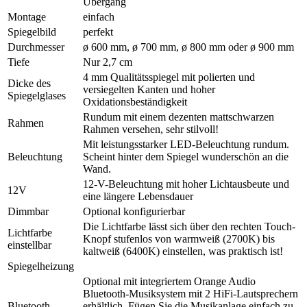
Übergang
Montage
einfach
Spiegelbild
perfekt
Durchmesser
ø 600 mm, ø 700 mm, ø 800 mm oder ø 900 mm
Tiefe
Nur 2,7 cm
4 mm Qualitätsspiegel mit polierten und
Dicke des
versiegelten Kanten und hoher
Spiegelglases
Oxidationsbeständigkeit
Rundum mit einem dezenten mattschwarzen
Rahmen
Rahmen versehen, sehr stilvoll!
Mit leistungsstarker LED-Beleuchtung rundum.
Beleuchtung
Scheint hinter dem Spiegel wunderschön an die
Wand.
12-V-Beleuchtung mit hoher Lichtausbeute und
12V
eine längere Lebensdauer
Dimmbar
Optional konfigurierbar
Die Lichtfarbe lässt sich über den rechten Touch-
Lichtfarbe
Knopf stufenlos von warmweiß (2700K) bis
einstellbar
kaltweiß (6400K) einstellen, was praktisch ist!
Spiegelheizung
Optional mit integriertem Orange Audio
Bluetooth-Musiksystem mit 2 HiFi-Lautsprechern
Bluetooth-
erhältlich. Fügen Sie die Musikanlage einfach zu