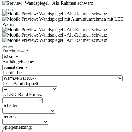
Durchmesser:
Aufhängebleche:
Lichtfarbe:
LED-Band doppelt:
2. LED-Band Farbe::
Schalter:
Sensor:
Spiegelheizung: