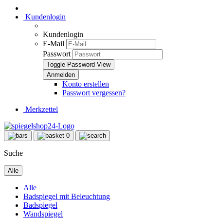
Kundenlogin
Kundenlogin
E-Mail
Passwort
Toggle Password View
Konto erstellen
Passwort vergessen?
Merkzettel
0
Suche
Alle
Alle
Badspiegel mit Beleuchtung
Badspiegel
Wandspiegel