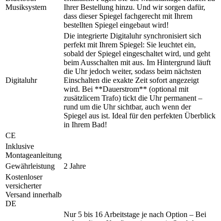
Musiksystem
Ihrer Bestellung hinzu. Und wir sorgen dafür,
dass dieser Spiegel fachgerecht mit Ihrem
bestellten Spiegel eingebaut wird!
Die integrierte Digitaluhr synchronisiert sich
perfekt mit Ihrem Spiegel: Sie leuchtet ein,
sobald der Spiegel eingeschaltet wird, und geht
beim Ausschalten mit aus. Im Hintergrund läuft
die Uhr jedoch weiter, sodass beim nächsten
Digitaluhr
Einschalten die exakte Zeit sofort angezeigt
wird. Bei **Dauerstrom** (optional mit
zusätzlicem Trafo) tickt die Uhr permanent –
rund um die Uhr sichtbar, auch wenn der
Spiegel aus ist. Ideal für den perfekten Überblick
in Ihrem Bad!
CE
Inklusive
Montageanleitung
Gewährleistung
2 Jahre
Kostenloser
versicherter
Versand innerhalb
DE
Nur 5 bis 16 Arbeitstage je nach Option – Bei