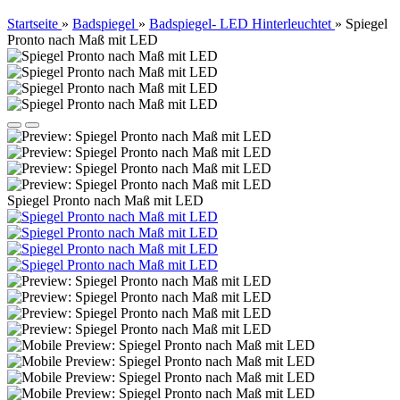
Startseite
»
Badspiegel
»
Badspiegel- LED Hinterleuchtet
»
Spiegel
Pronto nach Maß mit LED
Spiegel Pronto nach Maß mit LED