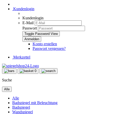
Kundenlogin
Kundenlogin
E-Mail
Passwort
Toggle Password View
Konto erstellen
Passwort vergessen?
Merkzettel
0
Suche
Alle
Alle
Badspiegel mit Beleuchtung
Badspiegel
Wandspiegel