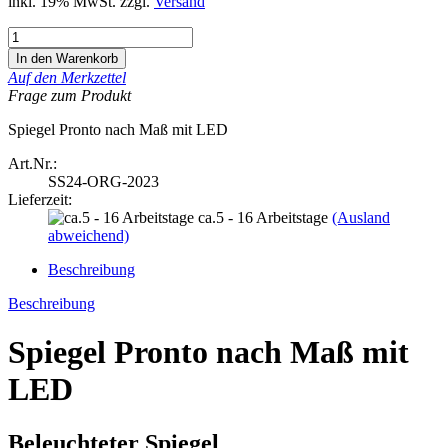
inkl. 19% MwSt. zzgl.
Versand
Auf den Merkzettel
Frage zum Produkt
Spiegel Pronto nach Maß mit LED
Art.Nr.:
SS24-ORG-2023
Lieferzeit:
ca.5 - 16 Arbeitstage
(Ausland
abweichend)
Beschreibung
Beschreibung
Spiegel Pronto nach Maß mit
LED
Beleuchteter Spiegel