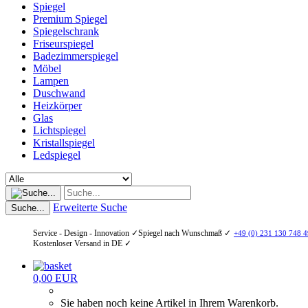
Spiegel
Premium Spiegel
Spiegelschrank
Friseurspiegel
Badezimmerspiegel
Möbel
Lampen
Duschwand
Heizkörper
Glas
Lichtspiegel
Kristallspiegel
Ledspiegel
Erweiterte Suche
Suche...
Service - Design - Innovation ✓
Spiegel nach Wunschmaß ✓
+49 (0) 231 130 748 4
Kostenloser Versand in DE ✓
0,00 EUR
Sie haben noch keine Artikel in Ihrem Warenkorb.