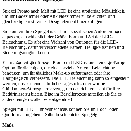
Spiegel Pronto nach Maß mit LED ist eine großartige Möglichkeit,
um Ihr Badezimmer oder Ankleidezimmer zu beleuchten und
gleichzeitig ein stilvolles Designelement hinzuzufügen.
Sie können Ihren Spiegel nach Ihren spezifischen Anforderungen
anpassen, einschließlich der Größe, Form und Art der LED-
Beleuchtung. Es gibt eine Vielzahl von Optionen für die LED-
Beleuchtung, darunter verschiedene Farben, Helligkeitsstufen und
Steuerungsmöglichkeiten.
Ein maßgefertigter Spiegel Pronto mit LED ist auch eine großartige
Option für diejenigen, die eine spezielle Art von Beleuchtung
benötigen, um ihr tägliches Make-up aufzutragen oder ihre
Hautpflege zu verbessern. Die LED-Beleuchtung kann so eingestellt
werden, dass sie eine natürliche Tageslicht- oder warme
Glühlampen-Atmosphäre erzeugt, um das richtige Licht für Ihre
Bedürfnisse zu bieten. Bitte im Bestellprozess mitteilen als Sie es
anders hängen wollen wie abgebildet!
Spiegel mit LED – Ihr Wunschmaß können Sie im Hoch- oder
Querformat angeben – Silberbeschichtetes Spiegelglas
Maße