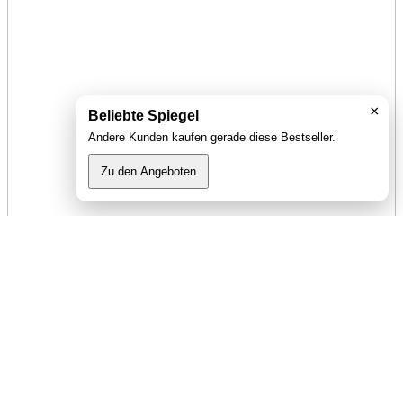
×
Beliebte Spiegel
Andere Kunden kaufen gerade diese Bestseller.
Zu den Angeboten