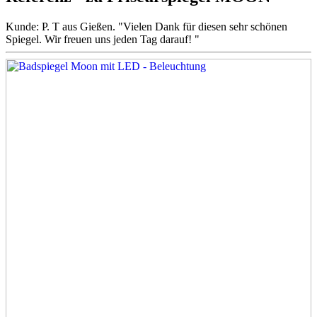
Kunde: P. T aus Gießen. "Vielen Dank für diesen sehr schönen
Spiegel. Wir freuen uns jeden Tag darauf! "