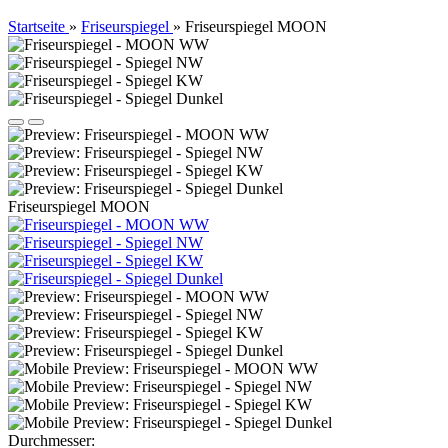
Startseite
»
Friseurspiegel
»
Friseurspiegel MOON
Friseurspiegel MOON
Durchmesser: