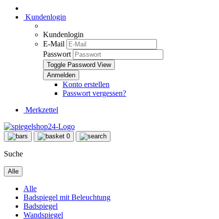
Kundenlogin
Kundenlogin
E-Mail
Passwort
Toggle Password View
Konto erstellen
Passwort vergessen?
Merkzettel
0
Suche
Alle
Alle
Badspiegel mit Beleuchtung
Badspiegel
Wandspiegel