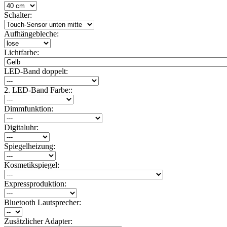
Schalter:
Aufhängebleche:
Lichtfarbe:
LED-Band doppelt:
2. LED-Band Farbe::
Dimmfunktion:
Digitaluhr:
Spiegelheizung:
Kosmetikspiegel:
Expressproduktion:
Bluetooth Lautsprecher:
Zusätzlicher Adapter: