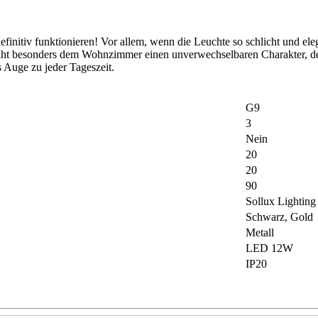
initiv funktionieren! Vor allem, wenn die Leuchte so schlicht und el
eiht besonders dem Wohnzimmer einen unverwechselbaren Charakter, de
s Auge zu jeder Tageszeit.
G9
3
Nein
20
20
90
Sollux Lighting
Schwarz, Gold
Metall
LED 12W
IP20