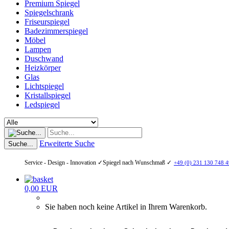
Premium Spiegel
Spiegelschrank
Friseurspiegel
Badezimmerspiegel
Möbel
Lampen
Duschwand
Heizkörper
Glas
Lichtspiegel
Kristallspiegel
Ledspiegel
Erweiterte Suche
Suche...
Service - Design - Innovation ✓
Spiegel nach Wunschmaß ✓
+49 (0) 231 130 748 4
0,00 EUR
Sie haben noch keine Artikel in Ihrem Warenkorb.