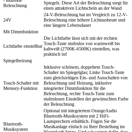
- indirekte
Spiegels. Diese Art der Beleuchtung sorgt für
Beleuchtung
einen attraktiven Lichtschein an der Wand
24-V-Beleuchtung hat im Vergleich zu 12-V-
24V
Beleuchtung eine höhere Lichtausbeute und
eine längere Lebensdauer
Mit Dimmfunktion
Die Lichtfarbe lässt sich mit der rechten
Touch-Taste stufenlos von warmweiß bis
Lichtfarbe einstellbar
kaltweiß (2700K-6500K) einstellen, was
praktisch ist!
Spiegelheizung
Inklusive schönem, doppeltem Touch-
Schalter im Spiegelglas; Linke Touch-Taste
zum gleichzeitigen Ein- und Ausschalten von
Touch-Schalter mit
Beleuchtung und Heizung, inklusive
Memory-Funktion
integrierter Dimmfunktion für die
Beleuchtung, rechte Touch-Taste zum
stufenlosen Einstellen der gewünschten Farbe
der Beleuchtung
Optional mit integriertem OrangeAudio
Bluetooth-Musiksystem mit 2 HiFi-
Lautsprechern erhältlich. Fügen Sie die
Bluetooth-
Musikanlage einfach zu Ihrer Bestellung im
Musiksystem
Warenkorb hinzu. Und wir sorgen dafür, dass