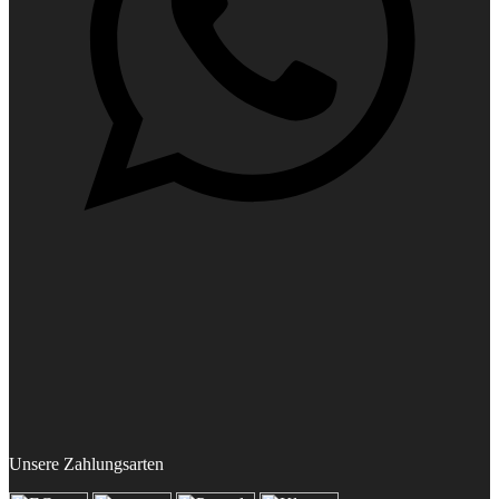
Unsere Zahlungsarten