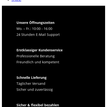
Unsere Öffnungszeiten
Mo. – Fr.: 10:00 - 16:00
24 Stunden E-Mail Support
Erstklassiger Kundenservice
Professionelle Beratung
Freundlich und kompetent
Schnelle Lieferung
Täglicher Versand
Sicher und zuverlässig
Sicher & flexibel bezahlen