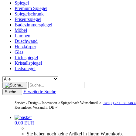
Spiegel
Premium Spiegel
Spiegelschrank
Friseurspiegel
Badezimmerspiegel
Möbel
Lampen
Duschwand
Heizkörper
Glas
Lichtspiegel
Kristallspiegel
Ledspiegel
Erweiterte Suche
Suche...
Service - Design - Innovation ✓
Spiegel nach Wunschmaß ✓
+49 (0) 231 130 748 4
Kostenloser Versand in DE ✓
0,00 EUR
Sie haben noch keine Artikel in Ihrem Warenkorb.