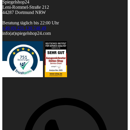
Spiegelshop24
Leni-Rommel-Straße 212
44287 Dortmund
NRW
Beratung täglich bis 22:00 Uhr
+49 (0) 231 130 748 49
info(at)spiegelshop24.com