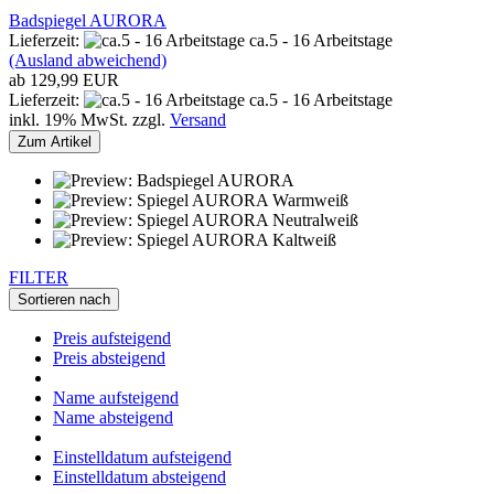
Badspiegel AURORA
Lieferzeit:
ca.5 - 16 Arbeitstage
(Ausland abweichend)
ab 129,99 EUR
Lieferzeit:
ca.5 - 16 Arbeitstage
inkl. 19% MwSt. zzgl.
Versand
Zum Artikel
FILTER
Sortieren nach
Preis aufsteigend
Preis absteigend
Name aufsteigend
Name absteigend
Einstelldatum aufsteigend
Einstelldatum absteigend