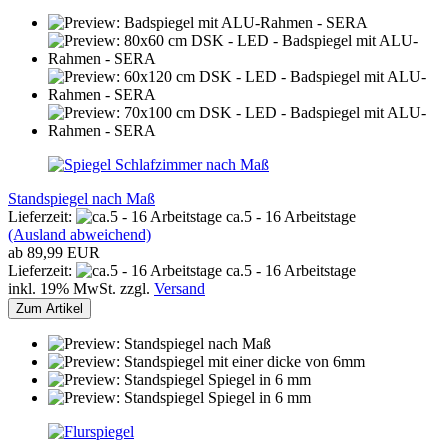
Standspiegel nach Maß
Lieferzeit:
ca.5 - 16 Arbeitstage
(Ausland abweichend)
ab 89,99 EUR
Lieferzeit:
ca.5 - 16 Arbeitstage
inkl. 19% MwSt. zzgl.
Versand
Zum Artikel