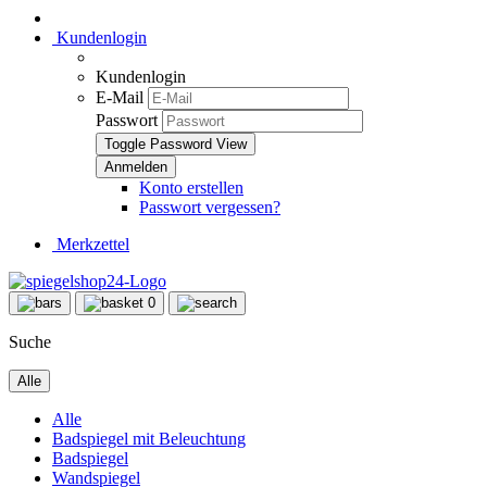
Kundenlogin
Kundenlogin
E-Mail
Passwort
Toggle Password View
Konto erstellen
Passwort vergessen?
Merkzettel
0
Suche
Alle
Alle
Badspiegel mit Beleuchtung
Badspiegel
Wandspiegel