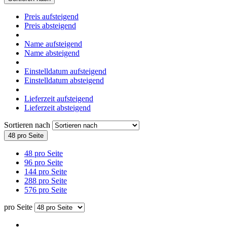
Preis aufsteigend
Preis absteigend
Name aufsteigend
Name absteigend
Einstelldatum aufsteigend
Einstelldatum absteigend
Lieferzeit aufsteigend
Lieferzeit absteigend
Sortieren nach
48 pro Seite
48 pro Seite
96 pro Seite
144 pro Seite
288 pro Seite
576 pro Seite
pro Seite