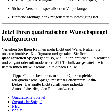
Hochwertiges Kristallglas für ein unverfälschtes Spiegelbild.
Sicherer Versand in spezialisierten Verpackungen.
Einfache Montage dank mitgeliefertem Befestigungsset.
Jetzt Ihren quadratischen Wunschspiegel
konfigurieren
Verleihen Sie Ihren Räumen mehr Licht und Weite. Nutzen Sie
unseren intuitiven Konfigurator und gestalten Sie Ihren
quadratischen Spiegel
genau so, wie Sie ihn brauchen. Ob schlicht
und elegant oder mit modernster LED-Technik ausgestattet – wir
liefern Ihnen Ihr Wunschmaß direkt nach Hause.
Tipp:
Für eine besonders moderne Optik empfehlen
wir quadratische Spiegel mit
hinterleuchtetem Satin-
Dekor
. Das sanfte Licht schafft eine indirekte
Atmosphäre, die jeden Raum aufwertet.
Quadratische Spiegel
Organische Spiegel
NEU
SALE