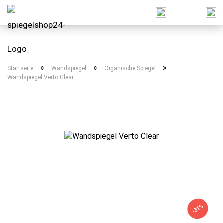
»
»
»
Startseite
Wandspiegel
Organische Spiegel
Wandspiegel Verto Clear
-31%