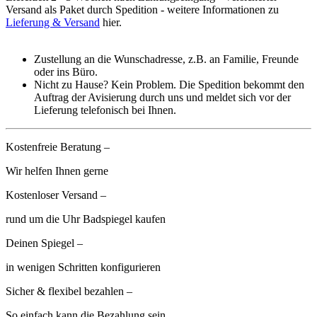
Versand als Paket durch Spedition - weitere Informationen zu
Lieferung & Versand
hier.
Zustellung an die Wunschadresse, z.B. an Familie, Freunde
oder ins Büro.
Nicht zu Hause? Kein Problem. Die Spedition bekommt den
Auftrag der Avisierung durch uns und meldet sich vor der
Lieferung telefonisch bei Ihnen.
Kostenfreie Beratung –
Wir helfen Ihnen gerne
Kostenloser Versand –
rund um die Uhr Badspiegel kaufen
Deinen Spiegel –
in wenigen Schritten konfigurieren
Sicher & flexibel bezahlen –
So einfach kann die Bezahlung sein