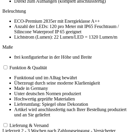
Direkt zum Aufhängen (komplett anschlussfertig)
Beleuchtung
ECO-Premium 2835er mit Energieklasse A++
Anzahl der LEDs: 120 pro Meter mit IP65 Feuchtraum /
Silincone Waterproof IP 65 geeignet
Lichtstrom (Lumen): 22 Lumen/LED = 1320 Lumen/m
Maße
frei konfigurierbar in der Höhe und Breite
Funktion & Qualität
Funktional und im Alltag bewährt
Überzeugt durch seine moderne Klarlienigkeit
Made in Germany
Unter deutschen Normen produziert
Hochwertig geprüfte Materialien
Lieferumfang: Spiegel ohne Dekoration
Artikel wird anschlussfertig nach Ihrer Bestellung produziert
und an Sie geliefert
Lieferung & Versand
Lieferzeit 2 - 3 Wochen nach Zahlungseingang - Versicherter