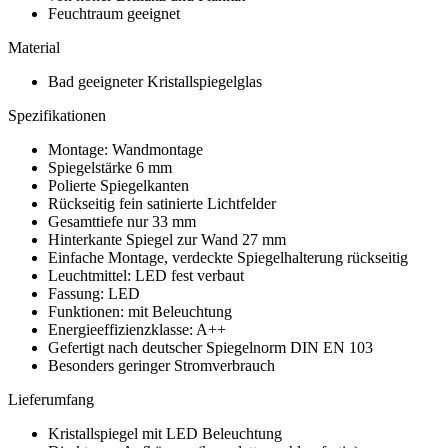
Feuchtraum geeignet
Material
Bad geeigneter Kristallspiegelglas
Spezifikationen
Montage: Wandmontage
Spiegelstärke 6 mm
Polierte Spiegelkanten
Rückseitig fein satinierte Lichtfelder
Gesamttiefe nur 33 mm
Hinterkante Spiegel zur Wand 27 mm
Einfache Montage, verdeckte Spiegelhalterung rückseitig
Leuchtmittel: LED fest verbaut
Fassung: LED
Funktionen: mit Beleuchtung
Energieeffizienzklasse: A++
Gefertigt nach deutscher Spiegelnorm DIN EN 103
Besonders geringer Stromverbrauch
Lieferumfang
Kristallspiegel mit LED Beleuchtung