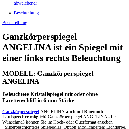
abweichend)
Beschreibung
Beschreibung
Ganzkörperspiegel
ANGELINA ist ein Spiegel mit
einer links rechts Beleuchtung
MODELL: Ganzkörperspiegel
ANGELINA
Beleuchtete Kristallspiegel mit oder ohne
Facettenschliff in 6 mm Stärke
Ganzkörperspiegel
ANGELINA
auch mit Bluetooth
Lautsprecher möglich!
Ganzkörperspiegel ANGELINA - Ihr
Wunschmaß können Sie im Hoch- oder Querformat angeben
- Silberbeschichtetes Spiegelglas. Option-Möglichkeiten: Lichtfarbe,