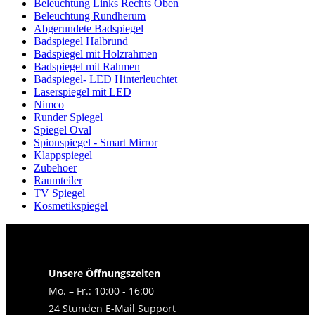
Beleuchtung Links Rechts Oben
Beleuchtung Rundherum
Abgerundete Badspiegel
Badspiegel Halbrund
Badspiegel mit Holzrahmen
Badspiegel mit Rahmen
Badspiegel- LED Hinterleuchtet
Laserspiegel mit LED
Nimco
Runder Spiegel
Spiegel Oval
Spionspiegel - Smart Mirror
Klappspiegel
Zubehoer
Raumteiler
TV Spiegel
Kosmetikspiegel
Unsere Öffnungszeiten
Mo. – Fr.: 10:00 - 16:00
24 Stunden E-Mail Support