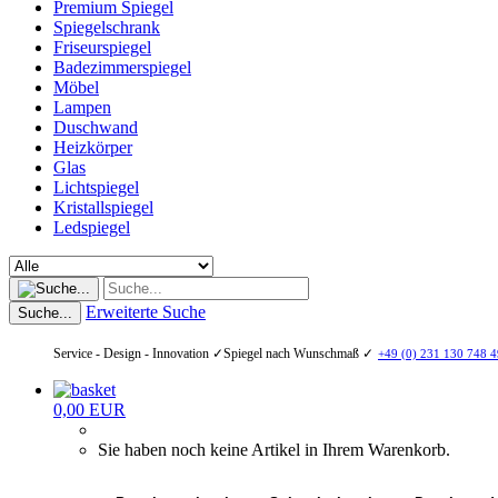
Premium Spiegel
Spiegelschrank
Friseurspiegel
Badezimmerspiegel
Möbel
Lampen
Duschwand
Heizkörper
Glas
Lichtspiegel
Kristallspiegel
Ledspiegel
Erweiterte Suche
Suche...
Service - Design - Innovation ✓
Spiegel nach Wunschmaß ✓
+49 (0) 231 130 748 4
0,00 EUR
Sie haben noch keine Artikel in Ihrem Warenkorb.