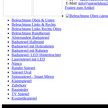
E-Mail:
info@spiegelshop
Fragen zum Artikel
Beleuchtung Oben & Unten
Beleuchtung Links & Rechts
Beleuchtung Links Rechts Oben
Beleuchtung Rundherum
Abgerundete Badspiegel
Badspiegel Halbrund
Badspiegel mit Holzrahmen
Badspiegel mit Rahmen
Badspiegel- LED Hinterleuchtet
Laserspiegel mit LED
Nimco
Runder Spiegel
Spiegel Oval
Spionspiegel - Smart Mirror
Klappspiegel
Zubehoer
Raumteiler
TV Spiegel
Kosmetikspiegel