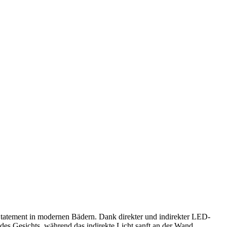
 Statement in modernen Bädern. Dank direkter und indirekter LED-
 des Gesichts, während das indirekte Licht sanft an der Wand